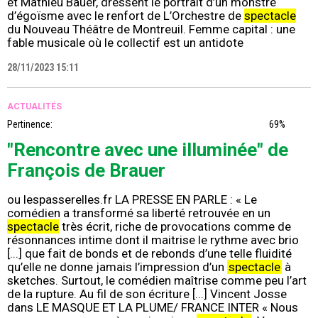
et Mathieu Bauer, dressent le portrait d’un monstre
d’égoïsme avec le renfort de L’Orchestre de
spectacle
du Nouveau Théâtre de Montreuil. Femme capital : une
fable musicale où le collectif est un antidote
28/11/2023 15:11
ACTUALITÉS
Pertinence:
69%
"Rencontre avec une illuminée" de
François de Brauer
ou lespasserelles.fr LA PRESSE EN PARLE : « Le
comédien a transformé sa liberté retrouvée en un
spectacle
très écrit, riche de provocations comme de
résonnances intime dont il maitrise le rythme avec brio
[...] que fait de bonds et de rebonds d’une telle fluidité
qu’elle ne donne jamais l’impression d’un
spectacle
à
sketches. Surtout, le comédien maîtrise comme peu l’art
de la rupture. Au fil de son écriture [...] Vincent Josse
dans LE MASQUE ET LA PLUME/ FRANCE INTER « Nous