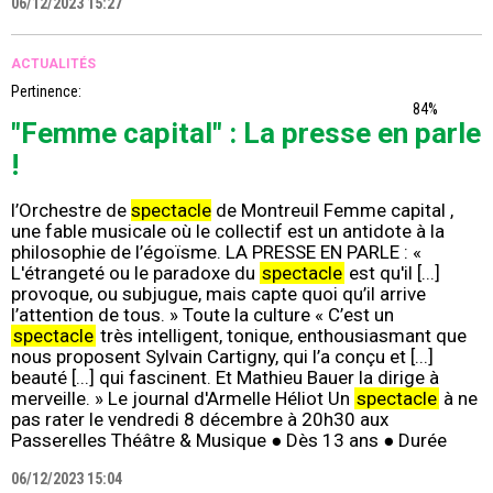
06/12/2023 15:27
ACTUALITÉS
Pertinence:
84%
"Femme capital" : La presse en parle
!
l’Orchestre de
spectacle
de Montreuil Femme capital ,
une fable musicale où le collectif est un antidote à la
philosophie de l’égoïsme. LA PRESSE EN PARLE : «
L'étrangeté ou le paradoxe du
spectacle
est qu'il [...]
provoque, ou subjugue, mais capte quoi qu’il arrive
l’attention de tous. » Toute la culture « C’est un
spectacle
très intelligent, tonique, enthousiasmant que
nous proposent Sylvain Cartigny, qui l’a conçu et [...]
beauté [...] qui fascinent. Et Mathieu Bauer la dirige à
merveille. » Le journal d'Armelle Héliot Un
spectacle
à ne
pas rater le vendredi 8 décembre à 20h30 aux
Passerelles Théâtre & Musique ● Dès 13 ans ● Durée
06/12/2023 15:04