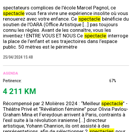
spectateurs complices de l'école Marcel Pagnol, ce
spectacle
vous fera vivre une expérience insolite où vous
renouerez avec votre enfance. Ce
spectacle
bénéficie du
soutien de l'OARA (Office Artistique [...] pas toujours
connu les règles. Avant de les connaître, vous les
inventiez ! ENTRE VOUS ET NOUS Ce
spectacle
interroge
la place de l’enfant et ses trajectoires dans l’espace
public. 50 mètres est le périmètre
25/04/2024 15:48
AGENDA
Pertinence:
67%
4 211 KM
Récompensé par 2 Molières 2024 : “Meilleur
spectacle
” -
Théâtre Privé et “Révélation féminine” pour Olivia Pavlou-
Graham Mina et Fereydoun arrivent à Paris, contraints à
l’exil suite à la révolution iranienne [...] directeur
artistique, Yohann Chanrion, ils ont assisté à des
représentations, afin de sélectionner 2
spectacles
pour