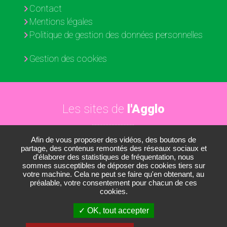
Contact
Mentions légales
Politique de gestion des données personnelles
Gestion des cookies
Les sites de
l'Agglo
Afin de vous proposer des vidéos, des boutons de
Paris - Vallée de la Marne
partage, des contenus remontés des réseaux sociaux et
d'élaborer des statistiques de fréquentation, nous
Les médiathèques
sommes susceptibles de déposer des cookies tiers sur
votre machine. Cela ne peut se faire qu'en obtenant, au
Les conservatoires
préalable, votre consentement pour chacun de ces
cookies.
Le Nautil
OK, tout accepter
Le Développement économique