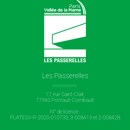
Les Passerelles
17, rue Saint-Clair,
77340 Pontault-Combault
N° de licence :
PLATESV-R-2020-010735, 3-008419 et 2-008428