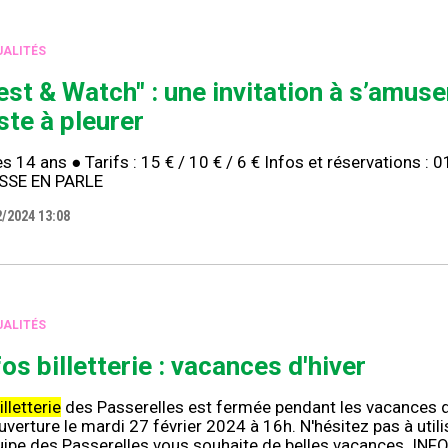
ALITÉS
est & Watch" : une invitation à s’amuse
iste à pleurer
s 14 ans ● Tarifs : 15 € / 10 € / 6 € Infos et réservations :
SSE EN PARLE
2/2024 13:08
ALITÉS
fos billetterie : vacances d'hiver
illetterie
des Passerelles est fermée pendant les vacances d'
verture le mardi 27 février 2024 à 16h. N'hésitez pas à util
uipe des Passerelles vous souhaite de belles vacances. INF