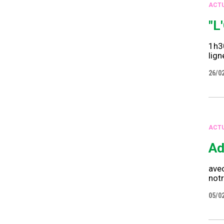
ACTU
"L
1h30
lign
26/0
ACTU
Ad
avec
not
05/0