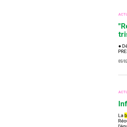
ACTU
"R
tr
● Dè
PRE
05/0
ACTU
In
La
b
Réou
l'éq