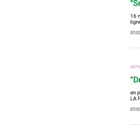
"S
16 m
lig
07/0
ACTU
"D
en p
LA 
07/0