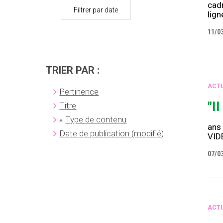
cadr
Filtrer par date
lig
11/0
TRIER PAR :
ACTU
Pertinence
"I
Titre
Type de contenu
ans 
Date de publication (modifié)
VID
07/0
ACTU