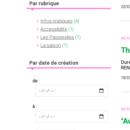
Par rubrique
22/0
Infos pratiques
(4)
Accessibilité
(1)
Les Passerelles
(1)
ACTU
La saison
(1)
Th
Duré
Par date de création
REN
18/0
de :
à :
ACTU
"A