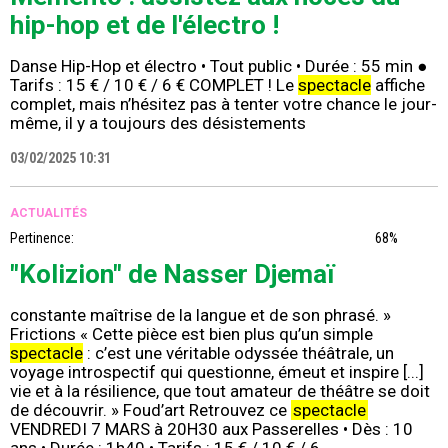
hip-hop et de l'électro !
Danse Hip-Hop et électro • Tout public • Durée : 55 min ●
Tarifs : 15 € / 10 € / 6 € COMPLET ! Le
spectacle
affiche
complet, mais n’hésitez pas à tenter votre chance le jour-
même, il y a toujours des désistements
03/02/2025 10:31
ACTUALITÉS
Pertinence:
68%
"Kolizion" de Nasser Djemaï
constante maîtrise de la langue et de son phrasé. »
Frictions « Cette pièce est bien plus qu’un simple
spectacle
: c’est une véritable odyssée théâtrale, un
voyage introspectif qui questionne, émeut et inspire [...]
vie et à la résilience, que tout amateur de théâtre se doit
de découvrir. » Foud’art Retrouvez ce
spectacle
VENDREDI 7 MARS à 20H30 aux Passerelles • Dès : 10
ans • Durée : 1h40 • Tarifs : 15 € / 10 € / 6