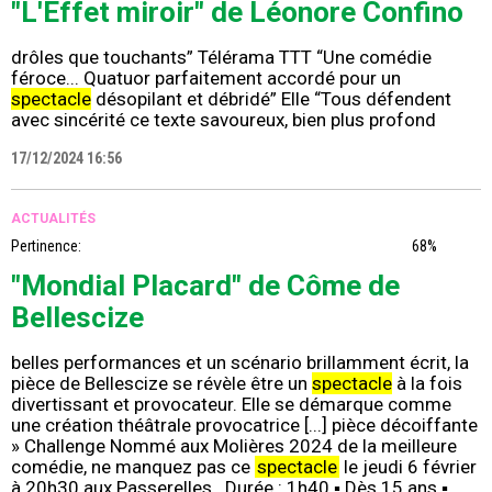
"L'Effet miroir" de Léonore Confino
drôles que touchants” Télérama TTT “Une comédie
féroce... Quatuor parfaitement accordé pour un
spectacle
désopilant et débridé” Elle “Tous défendent
avec sincérité ce texte savoureux, bien plus profond
17/12/2024 16:56
ACTUALITÉS
Pertinence:
68%
"Mondial Placard" de Côme de
Bellescize
belles performances et un scénario brillamment écrit, la
pièce de Bellescize se révèle être un
spectacle
à la fois
divertissant et provocateur. Elle se démarque comme
une création théâtrale provocatrice [...] pièce décoiffante
» Challenge Nommé aux Molières 2024 de la meilleure
comédie, ne manquez pas ce
spectacle
le jeudi 6 février
à 20h30 aux Passerelles . Durée : 1h40 ▪ Dès 15 ans ▪