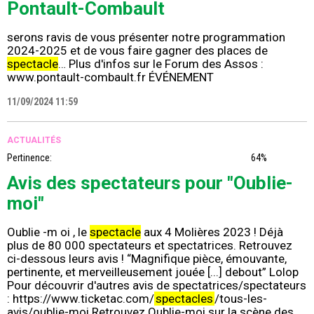
Pontault-Combault
serons ravis de vous présenter notre programmation
2024-2025 et de vous faire gagner des places de
spectacle
… Plus d'infos sur le Forum des Assos :
www.pontault-combault.fr ÉVÉNEMENT
11/09/2024 11:59
ACTUALITÉS
Pertinence:
64%
Avis des spectateurs pour "Oublie-
moi"
Oublie -m oi , le
spectacle
aux 4 Molières 2023 ! Déjà
plus de 80 000 spectateurs et spectatrices. Retrouvez
ci-dessous leurs avis ! “Magnifique pièce, émouvante,
pertinente, et merveilleusement jouée [...] debout” Lolop
Pour découvrir d'autres avis de spectatrices/spectateurs
: https://www.ticketac.com/
spectacles
/tous-les-
avis/oublie-moi Retrouvez Oublie-moi sur la scène des