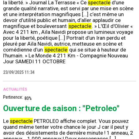
la liberté. » Journal La Terrasse « Ce
spectacle
d’une
grande qualité narrative, est servi par une mise en scène
et une interprétation magnifiques [...] c’est même un
devoir d’utilité public et humain, d’aller applaudir ce
magnifique et bouleversant
spectacle
. » L'Œil d'Olivier «
Avec 4 211 km , Aïla Navidi propose un lumineux voyage
pour la liberté, poétique [...] Portrait d’un Iran perdu et
pleuré par Aïla Navidi, autrice, metteuse en scène et
comédienne d’un
spectacle
qui se situe à hauteur de
l’humain. » Le Monde 4 211 Km - Compagnie Nouveau
Jour SAMEDI 11 OCTOBRE
23/09/2025 11:34
ACTUALITÉS
Pertinence:
80%
Ouverture de saison : "Petroleo"
Le
spectacle
PETROLEO affiche complet. Vous pouvez
quand même tenter votre chance le jour J car il peut y
avoir des désistements de dernière minute ! 1 anneau, 2
anneaux... 1 000 anneaux ! Deux personnages [...]