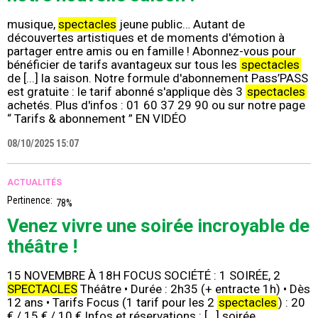
musique,
spectacles
jeune public… Autant de
découvertes artistiques et de moments d'émotion à
partager entre amis ou en famille ! Abonnez-vous pour
bénéficier de tarifs avantageux sur tous les
spectacles
de [...] la saison. Notre formule d'abonnement Pass’PASS
est gratuite : le tarif abonné s'applique dès 3
spectacles
achetés. Plus d'infos : 01 60 37 29 90 ou sur notre page
“ Tarifs & abonnement ” EN VIDÉO
08/10/2025 15:07
ACTUALITÉS
Pertinence:
78%
Venez vivre une soirée incroyable de
théâtre !
15 NOVEMBRE À 18H FOCUS SOCIÉTÉ : 1 SOIRÉE, 2
SPECTACLES
Théâtre • Durée : 2h35 (+ entracte 1h) • Dès
12 ans • Tarifs Focus (1 tarif pour les 2
spectacles
) : 20
€ / 15 € / 10 € Infos et réservations : [...] soirée