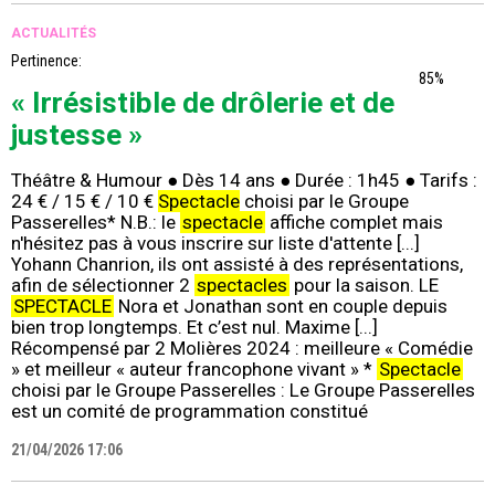
ACTUALITÉS
Pertinence:
85%
« Irrésistible de drôlerie et de
justesse »
Théâtre & Humour ● Dès 14 ans ● Durée : 1h45 ● Tarifs :
24 € / 15 € / 10 €
Spectacle
choisi par le Groupe
Passerelles* N.B.: le
spectacle
affiche complet mais
n'hésitez pas à vous inscrire sur liste d'attente [...]
Yohann Chanrion, ils ont assisté à des représentations,
afin de sélectionner 2
spectacles
pour la saison. LE
SPECTACLE
Nora et Jonathan sont en couple depuis
bien trop longtemps. Et c’est nul. Maxime [...]
Récompensé par 2 Molières 2024 : meilleure « Comédie
» et meilleur « auteur francophone vivant » *
Spectacle
choisi par le Groupe Passerelles : Le Groupe Passerelles
est un comité de programmation constitué
21/04/2026 17:06