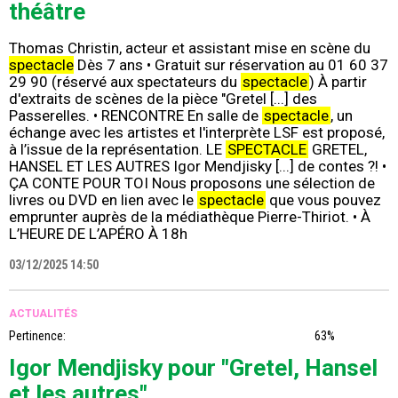
théâtre
Thomas Christin, acteur et assistant mise en scène du
spectacle
Dès 7 ans • Gratuit sur réservation au 01 60 37
29 90 (réservé aux spectateurs du
spectacle
) À partir
d'extraits de scènes de la pièce "Gretel [...] des
Passerelles. • RENCONTRE En salle de
spectacle
, un
échange avec les artistes et l'interprète LSF est proposé,
à l’issue de la représentation. LE
SPECTACLE
GRETEL,
HANSEL ET LES AUTRES Igor Mendjisky [...] de contes ?! •
ÇA CONTE POUR TOI Nous proposons une sélection de
livres ou DVD en lien avec le
spectacle
que vous pouvez
emprunter auprès de la médiathèque Pierre-Thiriot. • À
L’HEURE DE L’APÉRO À 18h
03/12/2025 14:50
ACTUALITÉS
Pertinence:
63%
Igor Mendjisky pour "Gretel, Hansel
et les autres"