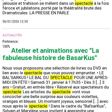
jalousie et trahison se mêlent dans un
spectacle
à la fois
féroce et jubilatoire, porté par la théâtralité brute des
Dramaticules. LA PRESSE EN PARLE
06/01/2026 12:50
ACTUALITÉS
Pertinence:
100%
Atelier et animations avec "La
fabuleuse histoire de BasarKus"
Nous vous proposons une sélection de livres ou DVD en
lien avec le
spectacle
que vous pouvez emprunter. • LE
BAL’SARKUS ! LE BAL DU
SPECTACLE
POUR UNE APRÈS-
MIDI EN FÊTE ! Samedi 31 janvier à 17h35 • Dès 3 [...] 3
ans • Gratuit, en entrée libre • Réservé aux spectateurs du
spectacle
Les artistes du
spectacle
vont vous
concocter une belle surprise aux couleurs violettes,
oranges et bleues. Un moment joyeux, sensoriel [...] avec
nous après le
spectacle
! Dans le cadre du “Bal'sarKus”,
Sylvain et Marylène vous invitent à apprendre une