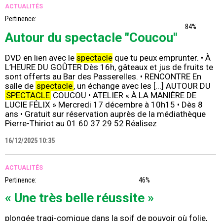
ACTUALITÉS
Pertinence:
84%
Autour du spectacle "Coucou"
DVD en lien avec le
spectacle
que tu peux emprunter. • À
L’HEURE DU GOÛTER Dès 16h, gâteaux et jus de fruits te
sont offerts au Bar des Passerelles. • RENCONTRE En
salle de
spectacle
, un échange avec les [...] AUTOUR DU
SPECTACLE
COUCOU • ATELIER « À LA MANIÈRE DE
LUCIE FÉLIX » Mercredi 17 décembre à 10h15 • Dès 8
ans • Gratuit sur réservation auprès de la médiathèque
Pierre-Thiriot au 01 60 37 29 52 Réalisez
16/12/2025 10:35
ACTUALITÉS
Pertinence:
46%
« Une très belle réussite »
plongée tragi-comique dans la soif de pouvoir où folie,