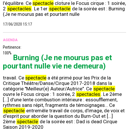
l’équilibre. Ce
spectacle
cloture le Focus cirque : 1 soirée,
2
spectacles
. Le 1er
spectacle
de la soirée est : Burning
(Je ne mourus pas et pourtant nulle
17/06/2020 15:17
AGENDA
Pertinence:
100%
Burning (Je ne mourus pas et
pourtant nulle vie ne demeura)
travail. Ce
spectacle
a été primé pour les Prix de la
Critique Théâtre/Danse/Cirque 2017-2018 dans la
catégorie "Meilleur(e) Auteur/Autrice". Ce
spectacle
ouvre le Focus cirque : 1 soirée, 2
spectacles
. Le 2ème
[...] d’une lente combustion intérieure : essoufflement,
rythmes sans répit, fragments de témoignages… Ce
spectacle
entremêle travail de corps, d’image, de voix et
d'esprit pour aborder la question du Burn-Out et [...]
2ème
spectacle
de la soirée est : Dad is dead Cirque
Saison 2019-2020