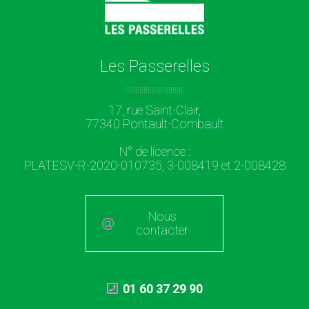
Les Passerelles
17, rue Saint-Clair,
77340 Pontault-Combault
N° de licence :
PLATESV-R-2020-010735, 3-008419 et 2-008428
Nous
contacter
01 60 37 29 90