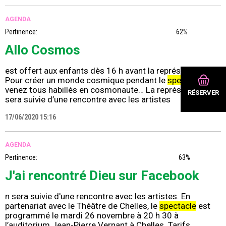
AGENDA
Pertinence:
62%
Allo Cosmos
est offert aux enfants dès 16 h avant la représentation
Pour créer un monde cosmique pendant le
spectacle
,
venez tous habillés en cosmonaute… La représentation
RÉSERVER
sera suivie d’une rencontre avec les artistes
17/06/2020 15:16
AGENDA
Pertinence:
63%
J'ai rencontré Dieu sur Facebook
n sera suivie d'une rencontre avec les artistes. En
partenariat avec le Théâtre de Chelles, le
spectacle
est
programmé le mardi 26 novembre à 20 h 30 à
l’auditorium Jean-Pierre Vernant à Chelles. Tarifs