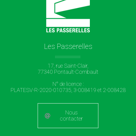
Les Passerelles
17, rue Saint-Clair,
77340 Pontault-Combault
N° de licence :
PLATESV-R-2020-010735, 3-008419 et 2-008428
Nous
contacter