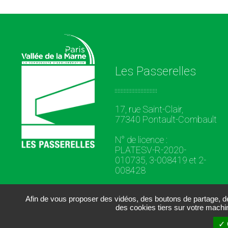
Les Passerelles
17, rue Saint-Clair,
77340 Pontault-Combault
N° de licence :
PLATESV-R-2020-
010735, 3-008419 et 2-
008428
Afin de vous proposer des vidéos, des boutons de partage, 
des cookies tiers sur votre machi