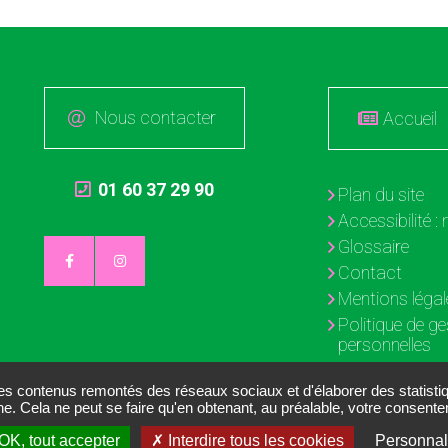
Nous contacter
Accueil
01 60 37 29 90
Plan du site
Accessibilité 
Glossaire
Contact
Mentions légal
Politique de g
personnelles
Gestion des c
des contenus remontés des réseaux sociaux et d'élaborer des statist
ne. Cela ne peut se faire qu'en obtenant, au préalable, votre consen
OK, tout accepter
Interdire tous les cookies
Personnal