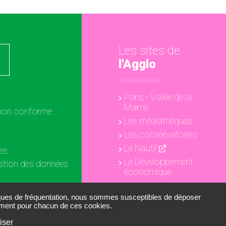
Les sites de
l'Agglo
Paris - Vallée de la
Marne
: non conforme
Les médiathèques
Les conservatoires
Le Nautil
es
Le Développement
estion des données
économique
ookies
iques de fréquentation, nous sommes susceptibles de déposer
tement pour chacun de ces cookies.
iser