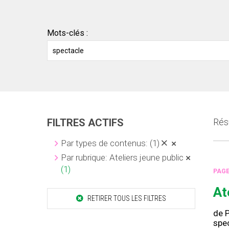
Mots-clés :
FILTRES ACTIFS
Résu
Par types de contenus:
(1)
Par rubrique: Ateliers jeune public
(1)
PAG
At
RETIRER TOUS LES FILTRES
de P
spec