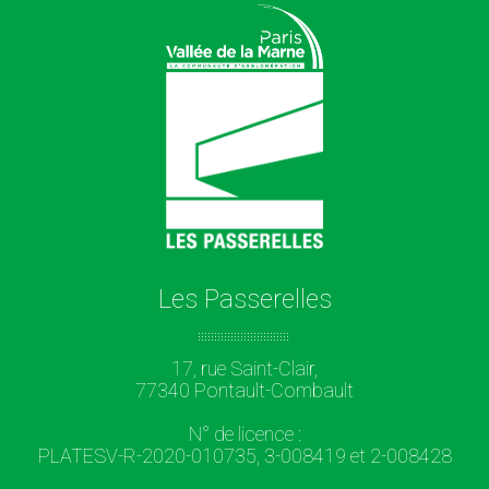
Les Passerelles
17, rue Saint-Clair,
77340 Pontault-Combault
N° de licence :
PLATESV-R-2020-010735, 3-008419 et 2-008428