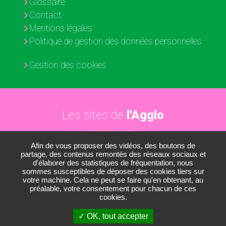
Glossaire
Contact
Mentions légales
Politique de gestion des données personnelles
Gestion des cookies
Les sites de
l'Agglo
Afin de vous proposer des vidéos, des boutons de
Paris - Vallée de la Marne
partage, des contenus remontés des réseaux sociaux et
d'élaborer des statistiques de fréquentation, nous
Les médiathèques
sommes susceptibles de déposer des cookies tiers sur
votre machine. Cela ne peut se faire qu'en obtenant, au
Les conservatoires
préalable, votre consentement pour chacun de ces
cookies.
Le Nautil
OK, tout accepter
Le Développement économique