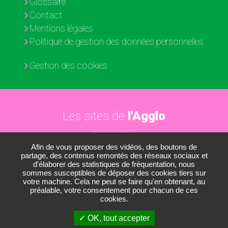
Glossaire
Contact
Mentions légales
Politique de gestion des données personnelles
Gestion des cookies
Les sites de
l'Agglo
Afin de vous proposer des vidéos, des boutons de
Paris - Vallée de la Marne
partage, des contenus remontés des réseaux sociaux et
d'élaborer des statistiques de fréquentation, nous
Les médiathèques
sommes susceptibles de déposer des cookies tiers sur
votre machine. Cela ne peut se faire qu'en obtenant, au
Les conservatoires
préalable, votre consentement pour chacun de ces
cookies.
Le Nautil
OK, tout accepter
Le Développement économique