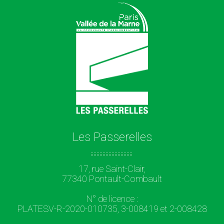
Les Passerelles
17, rue Saint-Clair,
77340 Pontault-Combault
N° de licence :
PLATESV-R-2020-010735, 3-008419 et 2-008428