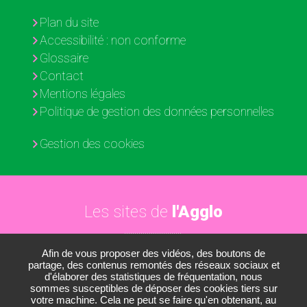
Plan du site
Accessibilité : non conforme
Glossaire
Contact
Mentions légales
Politique de gestion des données personnelles
Gestion des cookies
Les sites de
l'Agglo
Afin de vous proposer des vidéos, des boutons de
Paris - Vallée de la Marne
partage, des contenus remontés des réseaux sociaux et
d'élaborer des statistiques de fréquentation, nous
Les médiathèques
sommes susceptibles de déposer des cookies tiers sur
votre machine. Cela ne peut se faire qu'en obtenant, au
Les conservatoires