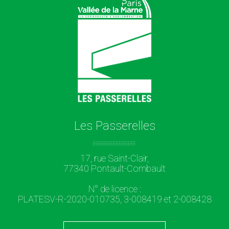
Les Passerelles
17, rue Saint-Clair,
77340 Pontault-Combault
N° de licence :
PLATESV-R-2020-010735, 3-008419 et 2-008428