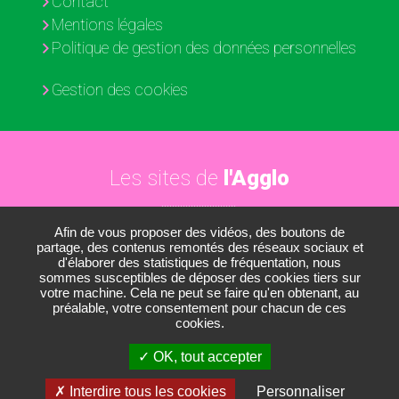
Contact
Mentions légales
Politique de gestion des données personnelles
Gestion des cookies
Les sites de
l'Agglo
Afin de vous proposer des vidéos, des boutons de
Paris - Vallée de la Marne
partage, des contenus remontés des réseaux sociaux et
d'élaborer des statistiques de fréquentation, nous
Les médiathèques
sommes susceptibles de déposer des cookies tiers sur
votre machine. Cela ne peut se faire qu'en obtenant, au
Les conservatoires
préalable, votre consentement pour chacun de ces
cookies.
Le Nautil
OK, tout accepter
Le Développement économique
Interdire tous les cookies
Personnaliser