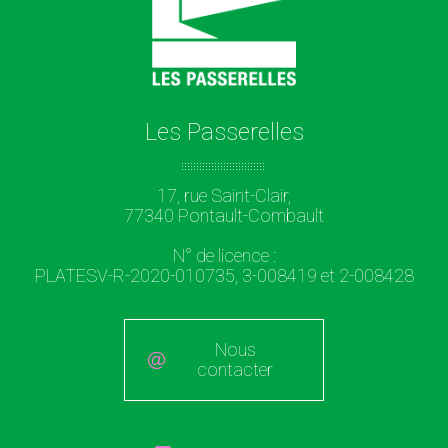
Les Passerelles
17, rue Saint-Clair,
77340 Pontault-Combault
N° de licence :
PLATESV-R-2020-010735, 3-008419 et 2-008428
Nous
contacter