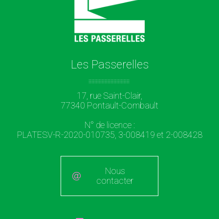
Les Passerelles
17, rue Saint-Clair,
77340 Pontault-Combault
N° de licence :
PLATESV-R-2020-010735, 3-008419 et 2-008428
Nous
contacter