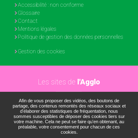
Accessibilité : non conforme
Glossaire
Contact
Mentions légales
Politique de gestion des données personnelles
Gestion des cookies
Les sites de
l'Agglo
Afin de vous proposer des vidéos, des boutons de
Paris - Vallée de la Marne
partage, des contenus remontés des réseaux sociaux et
d'élaborer des statistiques de fréquentation, nous
Les médiathèques
sommes susceptibles de déposer des cookies tiers sur
votre machine. Cela ne peut se faire qu'en obtenant, au
Les conservatoires
préalable, votre consentement pour chacun de ces
cookies.
Le Nautil