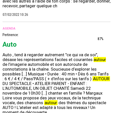
avec les autres à l'aide de ton corps : se regarder, donner,
recevoir, partager quelque ch
07/02/2022 10:26
AGENDA
Pertinence:
87%
Auto
Auto , tend à regarder autrement "ce qui va de soi",
désaxe les représentations faciles et courantes
autour
de l’imagerie automobile et son autoroute de
connotations à la chaîne. Soucieuse d’explorer les
possibles [...] Musique • Durée : 40 min • Dès 6 ans Tarifs
: 6 € / 4 € / Pass’PASS ( + d'infos sur les tarifs )
AUTOUR
DU SPECTACLE • ATELIER PARENT - ENFANT :
L'AUTOMOBILE, UN OBJET CHANTÉ Samedi 22
novembre de 10h30 [...] chanter en famille ? Margaux
Loire vous propose des jeux vocaux, de la technique
vocale, des chansons
autour
des thèmes du spectacle
AUTO ! L’atelier est adapté à tous les niveaux ! Un
moment de découverte