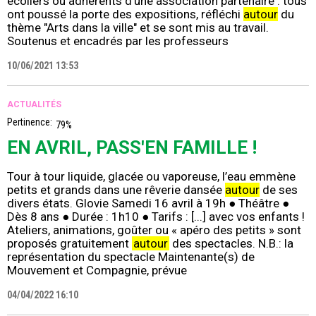
écoliers ou adhérents d’une association partenaire : tous
ont poussé la porte des expositions, réfléchi
autour
du
thème "Arts dans la ville" et se sont mis au travail.
Soutenus et encadrés par les professeurs
10/06/2021 13:53
ACTUALITÉS
Pertinence:
79%
EN AVRIL, PASS'EN FAMILLE !
Tour à tour liquide, glacée ou vaporeuse, l’eau emmène
petits et grands dans une rêverie dansée
autour
de ses
divers états. Glovie Samedi 16 avril à 19h ● Théâtre ●
Dès 8 ans ● Durée : 1h10 ● Tarifs : [...] avec vos enfants !
Ateliers, animations, goûter ou « apéro des petits » sont
proposés gratuitement
autour
des spectacles. N.B.: la
représentation du spectacle Maintenante(s) de
Mouvement et Compagnie, prévue
04/04/2022 16:10