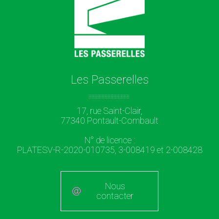
Les Passerelles
17, rue Saint-Clair,
77340 Pontault-Combault
N° de licence :
PLATESV-R-2020-010735, 3-008419 et 2-008428
Nous
contacter