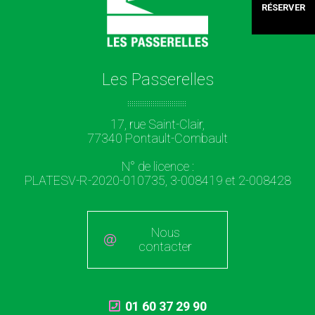
RÉSERVER
Les Passerelles
17, rue Saint-Clair,
77340 Pontault-Combault
N° de licence :
PLATESV-R-2020-010735, 3-008419 et 2-008428
Nous
contacter
01 60 37 29 90