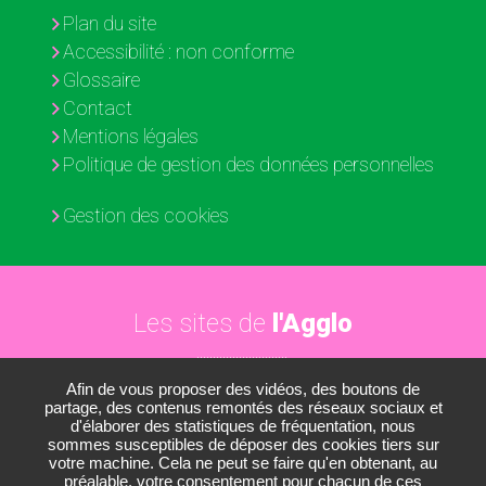
Plan du site
Accessibilité : non conforme
Glossaire
Contact
Mentions légales
Politique de gestion des données personnelles
Gestion des cookies
Les sites de
l'Agglo
Afin de vous proposer des vidéos, des boutons de
Paris - Vallée de la Marne
partage, des contenus remontés des réseaux sociaux et
d'élaborer des statistiques de fréquentation, nous
Les médiathèques
sommes susceptibles de déposer des cookies tiers sur
votre machine. Cela ne peut se faire qu'en obtenant, au
Les conservatoires
préalable, votre consentement pour chacun de ces