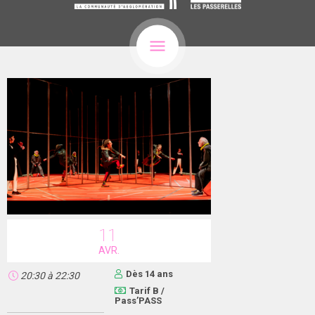
11
AVR.
Dès 14 ans
20:30
à
22:30
Tarif B /
Pass’PASS