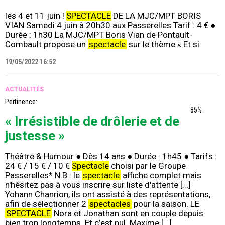
les 4 et 11 juin !
SPECTACLE
DE LA MJC/MPT BORIS
VIAN Samedi 4 juin à 20h30 aux Passerelles Tarif : 4 € ●
Durée : 1h30 La MJC/MPT Boris Vian de Pontault-
Combault propose un
spectacle
sur le thème « Et si
19/05/2022 16:52
ACTUALITÉS
Pertinence:
85%
« Irrésistible de drôlerie et de
justesse »
Théâtre & Humour ● Dès 14 ans ● Durée : 1h45 ● Tarifs :
24 € / 15 € / 10 €
Spectacle
choisi par le Groupe
Passerelles* N.B.: le
spectacle
affiche complet mais
n'hésitez pas à vous inscrire sur liste d'attente [...]
Yohann Chanrion, ils ont assisté à des représentations,
afin de sélectionner 2
spectacles
pour la saison. LE
SPECTACLE
Nora et Jonathan sont en couple depuis
bien trop longtemps. Et c’est nul. Maxime [...]