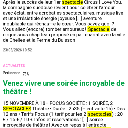
Après le succès de leur 1er
spectacle
Circus I Love You,
la compagnie suédoise revient pour célébrer l’amour
avec éclat, entre acrobaties spectaculaires, musique live
et une irrésistible énergie joyeuse [...] aventure
inoubliable qui réchauffe le cœur. Vous savez quoi ?
Vous allez (encore) tomber amoureux !
Spectacle
de
cirque sous chapiteau proposé en partenariat avec la ville
de Chelles et la Ferme du Buisson
23/03/2026 10:52
ACTUALITÉS
Pertinence:
78%
Venez vivre une soirée incroyable de
théâtre !
15 NOVEMBRE À 18H FOCUS SOCIÉTÉ : 1 SOIRÉE, 2
SPECTACLES
Théâtre • Durée : 2h35 (+ entracte 1h) • Dès
12 ans • Tarifs Focus (1 tarif pour les 2
spectacles
) : 20
€ / 15 € / 10 € Infos et réservations : [...] soirée
incroyable de théâtre ! Avec un repas à l’entracte