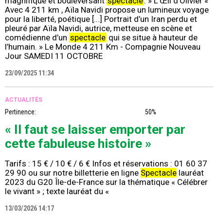
magnifique et bouleversant
spectacle
. » L'Œil d'Olivier «
Avec 4 211 km , Aïla Navidi propose un lumineux voyage
pour la liberté, poétique [...] Portrait d’un Iran perdu et
pleuré par Aïla Navidi, autrice, metteuse en scène et
comédienne d’un
spectacle
qui se situe à hauteur de
l’humain. » Le Monde 4 211 Km - Compagnie Nouveau
Jour SAMEDI 11 OCTOBRE
23/09/2025 11:34
ACTUALITÉS
Pertinence:
50%
« Il faut se laisser emporter par
cette fabuleuse histoire »
Tarifs : 15 € / 10 € / 6 € Infos et réservations : 01 60 37
29 90 ou sur notre billetterie en ligne
Spectacle
lauréat
2023 du G20 Île-de-France sur la thématique « Célébrer
le vivant » ; texte lauréat du «
13/03/2026 14:17