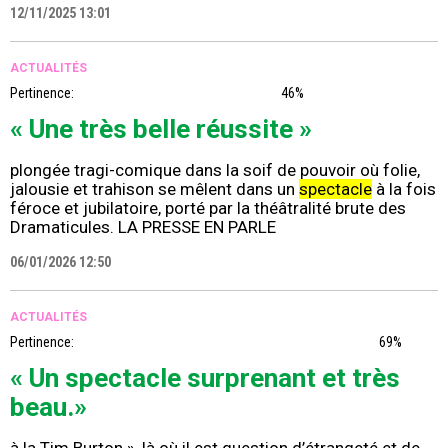
12/11/2025 13:01
ACTUALITÉS
Pertinence:
46%
« Une très belle réussite »
plongée tragi-comique dans la soif de pouvoir où folie,
jalousie et trahison se mêlent dans un
spectacle
à la fois
féroce et jubilatoire, porté par la théâtralité brute des
Dramaticules. LA PRESSE EN PARLE
06/01/2026 12:50
ACTUALITÉS
Pertinence:
69%
« Un spectacle surprenant et très
beau.»
à la Tim Burton », là où il est question d’étrangeté et de