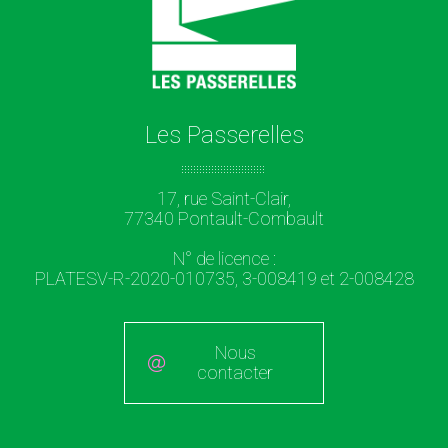
Les Passerelles
17, rue Saint-Clair,
77340 Pontault-Combault
N° de licence :
PLATESV-R-2020-010735, 3-008419 et 2-008428
Nous
contacter