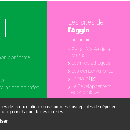
Les sites de
l'Agglo
Paris - Vallée de la
Marne
: non conforme
Les médiathèques
Les conservatoires
Le Nautil
es
Le Développement
estion des données
économique
ookies
iques de fréquentation, nous sommes susceptibles de déposer
tement pour chacun de ces cookies.
iser
RÉALISATION
STRATIS