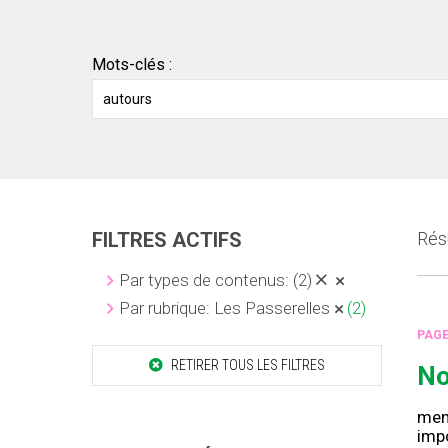
Mots-clés :
FILTRES ACTIFS
Résu
Par types de contenus:
(2)
Par rubrique: Les Passerelles
(2)
PAG
RETIRER TOUS LES FILTRES
No
mem
impo