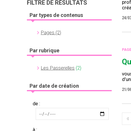
FILTRE DE RÉSULTATS
pro
créa
Par types de contenus
24/0
Pages
(2)
Par rubrique
PAG
Qu
Les Passerelles
(2)
vous
d’un
Par date de création
21/0
de :
à :