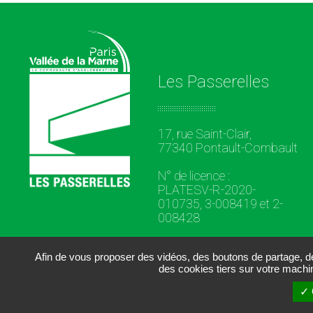
Les Passerelles
17, rue Saint-Clair,
77340 Pontault-Combault
N° de licence :
PLATESV-R-2020-
010735, 3-008419 et 2-
008428
Afin de vous proposer des vidéos, des boutons de partage, 
des cookies tiers sur votre machi