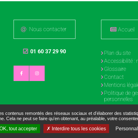
Nous contacter
Accueil
01 60 37 29 90
Plan du site
Accessibilité 
Glossaire
Contact
Mentions légal
Politique de g
personnelles
Gestion des c
des contenus remontés des réseaux sociaux et d'élaborer des statist
ne. Cela ne peut se faire qu'en obtenant, au préalable, votre consen
OK, tout accepter
Interdire tous les cookies
Personnal