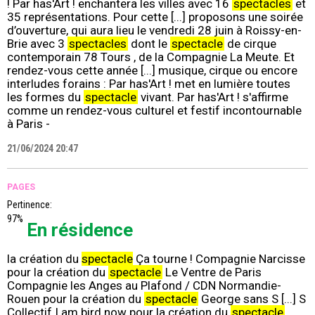
! Par has'Art ! enchantera les villes avec 16
spectacles
et
35 représentations. Pour cette [...] proposons une soirée
d’ouverture, qui aura lieu le vendredi 28 juin à Roissy-en-
Brie avec 3
spectacles
dont le
spectacle
de cirque
contemporain 78 Tours , de la Compagnie La Meute. Et
rendez-vous cette année [...] musique, cirque ou encore
interludes forains : Par has'Art ! met en lumière toutes
les formes du
spectacle
vivant. Par has'Art ! s'affirme
comme un rendez-vous culturel et festif incontournable
à Paris -
21/06/2024 20:47
PAGES
Pertinence:
97%
En résidence
la création du
spectacle
Ça tourne ! Compagnie Narcisse
pour la création du
spectacle
Le Ventre de Paris
Compagnie les Anges au Plafond / CDN Normandie-
Rouen pour la création du
spectacle
George sans S [...] S
Collectif I am bird now pour la création du
spectacle