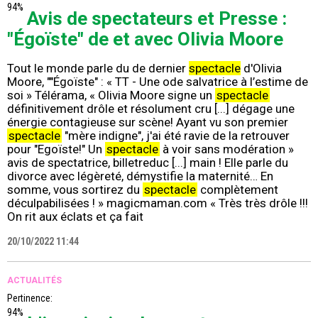
94%
Avis de spectateurs et Presse :
"Égoïste" de et avec Olivia Moore
Tout le monde parle du de dernier
spectacle
d'Olivia
Moore, ""Égoïste" : « TT - Une ode salvatrice à l’estime de
soi » Télérama, « Olivia Moore signe un
spectacle
définitivement drôle et résolument cru [...] dégage une
énergie contagieuse sur scène! Ayant vu son premier
spectacle
"mère indigne", j'ai été ravie de la retrouver
pour "Egoïste!" Un
spectacle
à voir sans modération »
avis de spectatrice, billetreduc [...] main ! Elle parle du
divorce avec légèreté, démystifie la maternité… En
somme, vous sortirez du
spectacle
complètement
déculpabilisées ! » magicmaman.com « Très très drôle !!!
On rit aux éclats et ça fait
20/10/2022 11:44
ACTUALITÉS
Pertinence:
94%