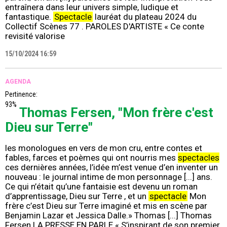
entraînera dans leur univers simple, ludique et
fantastique.
Spectacle
lauréat du plateau 2024 du
Collectif Scènes 77 . PAROLES D'ARTISTE « Ce conte
revisité valorise
15/10/2024 16:59
AGENDA
Pertinence:
93%
Thomas Fersen, "Mon frère c'est
Dieu sur Terre"
les monologues en vers de mon cru, entre contes et
fables, farces et poèmes qui ont nourris mes
spectacles
ces dernières années, l’idée m’est venue d’en inventer un
nouveau : le journal intime de mon personnage [...] ans.
Ce qui n’était qu’une fantaisie est devenu un roman
d’apprentissage, Dieu sur Terre , et un
spectacle
Mon
frère c’est Dieu sur Terre imaginé et mis en scène par
Benjamin Lazar et Jessica Dalle.» Thomas [...] Thomas
Fersen LA PRESSE EN PARLE « S’inspirant de son premier