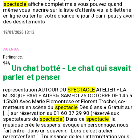
spectacle
affiche complet mais vous pouvez quand
même vous inscrire sur la liste d’attente via la billetterie
en ligne ou tenter votre chance le jour J car il peut y avoir
des désistements
19/01/2026 13:13
AGENDA
Pertinence:
94%
Un chat botté - Le chat qui savait
parler et penser
représentation AUTOUR DU
SPECTACLE
ATELIER « LA
MUSIQUE PARLE AUSSI» SAMEDI 26 OCTOBRE DE 14h à
15h30 Avec Marie Piemontese et Florent Trochel, co-
metteurs en scène du
spectacle
Dès 6 ans ● Gratuit sur
[...] sur réservation au 01 60 37 29 90 (réservé aux
spectateurs du
spectacle
) Dans ce
spectacle
, la
musique crée le suspens, évoque un personnage, nous
fait entrer dans un souvenir… Lors de cet atelier
parent/enfant [...] puissance de leur interprétation vous