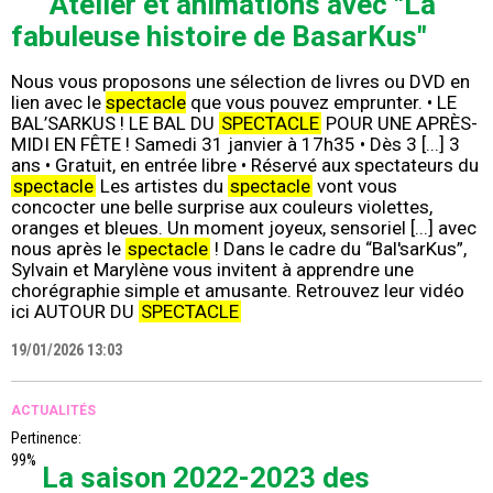
Atelier et animations avec "La
fabuleuse histoire de BasarKus"
Nous vous proposons une sélection de livres ou DVD en
lien avec le
spectacle
que vous pouvez emprunter. • LE
BAL’SARKUS ! LE BAL DU
SPECTACLE
POUR UNE APRÈS-
MIDI EN FÊTE ! Samedi 31 janvier à 17h35 • Dès 3 [...] 3
ans • Gratuit, en entrée libre • Réservé aux spectateurs du
spectacle
Les artistes du
spectacle
vont vous
concocter une belle surprise aux couleurs violettes,
oranges et bleues. Un moment joyeux, sensoriel [...] avec
nous après le
spectacle
! Dans le cadre du “Bal'sarKus”,
Sylvain et Marylène vous invitent à apprendre une
chorégraphie simple et amusante. Retrouvez leur vidéo
ici AUTOUR DU
SPECTACLE
19/01/2026 13:03
ACTUALITÉS
Pertinence:
99%
La saison 2022-2023 des