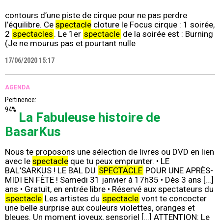
contours d’une piste de cirque pour ne pas perdre
l’équilibre. Ce
spectacle
cloture le Focus cirque : 1 soirée,
2
spectacles
. Le 1er
spectacle
de la soirée est : Burning
(Je ne mourus pas et pourtant nulle
17/06/2020 15:17
AGENDA
Pertinence:
94%
La Fabuleuse histoire de
BasarKus
Nous te proposons une sélection de livres ou DVD en lien
avec le
spectacle
que tu peux emprunter. • LE
BAL’SARKUS ! LE BAL DU
SPECTACLE
POUR UNE APRÈS-
MIDI EN FÊTE ! Samedi 31 janvier à 17h35 • Dès 3 ans [...]
ans • Gratuit, en entrée libre • Réservé aux spectateurs du
spectacle
Les artistes du
spectacle
vont te concocter
une belle surprise aux couleurs violettes, oranges et
bleues. Un moment joyeux, sensoriel [...] ATTENTION: Le