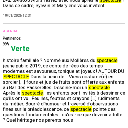
BAL'SARKUS Alors restez avec nous après le
spectacle
!
Dans ce cadre, Sylvain et Marylène vous invitent
19/01/2026 12:31
AGENDA
Pertinence:
99%
Verte
histoire familiale ? Nommé aux Molières du
spectacle
jeune public 2019, ce conte de fées des temps
modernes est savoureux, tonique et joyeux ! AUTOUR DU
SPECTACLE
Dans la peau de... Viens costumé(e) en
sorcier [...] fours et jus de fruits sont offerts aux enfants
au Bar des Passerelles. Dessine-moi un
spectacle
!
Après le
spectacle
, les enfants sont invités à dessiner ce
qu'ils ont vu . Feuilles, feutres et crayons [...] rudiments
du métier. Bourré d’humour et traversé d’observations
fines sur la préadolescence, ce
spectacle
pointe des
questions fondamentales : qu’est-ce que devenir adulte
? Quel héritage nos parents nous