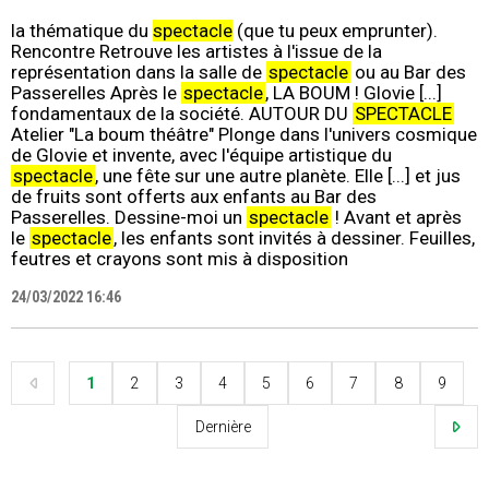
la thématique du
spectacle
(que tu peux emprunter).
Rencontre Retrouve les artistes à l'issue de la
représentation dans la salle de
spectacle
ou au Bar des
Passerelles Après le
spectacle
, LA BOUM ! Glovie [...]
fondamentaux de la société. AUTOUR DU
SPECTACLE
Atelier "La boum théâtre" Plonge dans l'univers cosmique
de Glovie et invente, avec l'équipe artistique du
spectacle
, une fête sur une autre planète. Elle [...] et jus
de fruits sont offerts aux enfants au Bar des
Passerelles. Dessine-moi un
spectacle
! Avant et après
le
spectacle
, les enfants sont invités à dessiner. Feuilles,
feutres et crayons sont mis à disposition
24/03/2022 16:46
1
2
3
4
5
6
7
8
9
Dernière