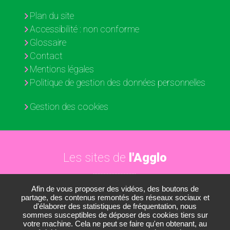
Plan du site
Accessibilité : non conforme
Glossaire
Contact
Mentions légales
Politique de gestion des données personnelles
Gestion des cookies
Les sites de
l'Agglo
Afin de vous proposer des vidéos, des boutons de
Paris - Vallée de la Marne
partage, des contenus remontés des réseaux sociaux et
d'élaborer des statistiques de fréquentation, nous
Les médiathèques
sommes susceptibles de déposer des cookies tiers sur
votre machine. Cela ne peut se faire qu'en obtenant, au
Les conservatoires