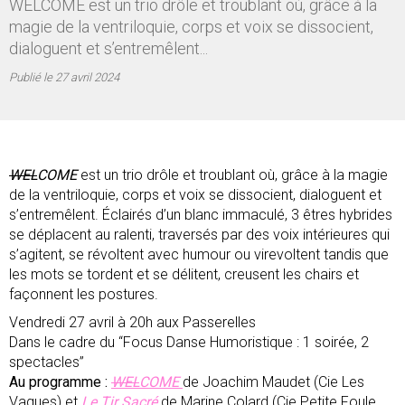
WELCOME est un trio drôle et troublant où, grâce à la
magie de la ventriloquie, corps et voix se dissocient,
dialoguent et s’entremêlent...
Publié le
27 avril 2024
WEL
COME
est un trio drôle et troublant où, grâce à la magie
de la ventriloquie, corps et voix se dissocient, dialoguent et
s’entremêlent. Éclairés d’un blanc immaculé, 3 êtres hybrides
se déplacent au ralenti, traversés par des voix intérieures qui
s’agitent, se révoltent avec humour ou virevoltent tandis que
les mots se tordent et se délitent, creusent les chairs et
façonnent les postures.
Vendredi 27 avril à 20h aux Passerelles
Dans le cadre du “Focus Danse Humoristique : 1 soirée, 2
spectacles”
Au programme :
WEL
COME
de Joachim Maudet (Cie Les
Vagues) et
Le Tir Sacré
de Marine Colard (Cie Petite Foule