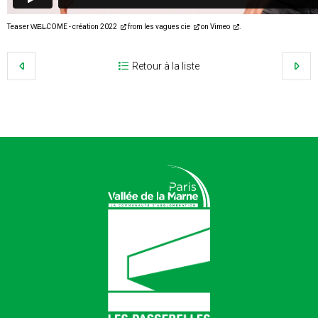
Teaser W̶E̶L̶COME - création 2022
from
les vagues cie
on
Vimeo
.
Retour à la liste