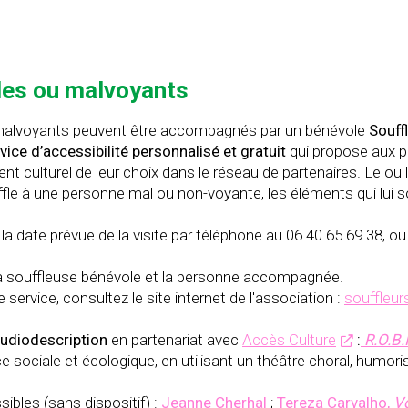
les ou malvoyants
malvoyants peuvent être accompagnés par un bénévole
Souff
vice d’accessibilité personnalisé et gratuit
qui propose aux 
t culturel de leur choix dans le réseau de partenaires. Le ou l
uffle à une personne mal ou non-voyante, les éléments qui lui s
a date prévue de la visite par téléphone au 06 40 65 69 38, ou
r/la souffleuse bénévole et la personne accompagnée.
ervice, consultez le site internet de l'association :
souffleu
audiodescription
en partenariat avec
Accès Culture
:
R.O.B.
e sociale et écologique, en utilisant un théâtre choral, humori
bles (sans dispositif) :
Jeanne Cherhal
;
Tereza Carvalho,
V