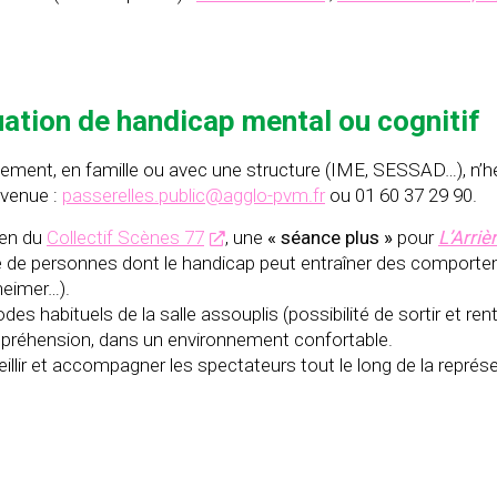
uation de handicap mental ou cognitif
ment, en famille ou avec une structure (IME, SESSAD…), n’hés
 venue :
passerelles.public@agglo-pvm.fr
ou 01 60 37 29 90.
ien du
Collectif Scènes 77
, une
« séance plus »
pour
L’Arriè
tacle de personnes dont le handicap peut entraîner des compor
zheimer…).
codes habituels de la salle assouplis (possibilité de sortir et r
ppréhension, dans un environnement confortable.
llir et accompagner les spectateurs tout le long de la représ