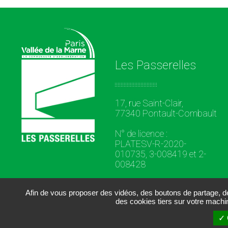
Les Passerelles
17, rue Saint-Clair,
77340 Pontault-Combault
N° de licence :
PLATESV-R-2020-
010735, 3-008419 et 2-
008428
Afin de vous proposer des vidéos, des boutons de partage, 
des cookies tiers sur votre machi