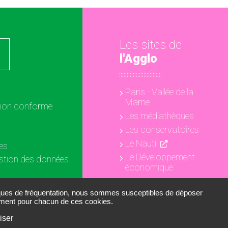
Les sites de
l'Agglo
Paris - Vallée de la
Marne
: non conforme
Les médiathèques
Les conservatoires
Le Nautil
es
Le Développement
estion des données
économique
ookies
iques de fréquentation, nous sommes susceptibles de déposer
tement pour chacun de ces cookies.
iser