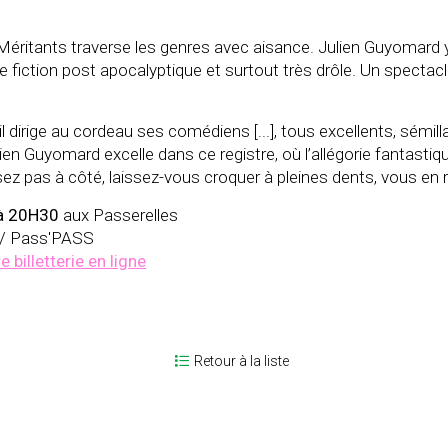
éritants traverse les genres avec aisance. Julien Guyomard y 
e fiction post apocalyptique et surtout très drôle. Un spectacle or
 il dirige au cordeau ses comédiens [...], tous excellents, sémill
en Guyomard excelle dans ce registre, où l’allégorie fantastiqu
sez pas à côté, laissez-vous croquer à pleines dents, vous en
à 20H30
aux Passerelles
 € / Pass'PASS
e billetterie en ligne
Retour à la liste