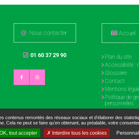
Nous contacter
Accueil
01 60 37 29 90
Plan du site
Accessibilité 
Glossaire
Contact
Mentions légal
Politique de g
personnelles
Gestion des c
des contenus remontés des réseaux sociaux et d'élaborer des statist
ne. Cela ne peut se faire qu'en obtenant, au préalable, votre consen
OK, tout accepter
Interdire tous les cookies
Personnal