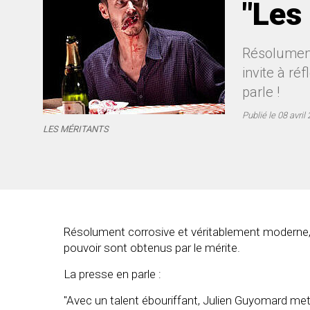
"Les
Résolument
invite à ré
parle !
Publié le
08 avril
LES MÉRITANTS
Résolument corrosive et véritablement moderne, "
pouvoir sont obtenus par le mérite.
La presse en parle :
"Avec un talent ébouriffant, Julien Guyomard met e