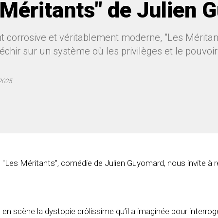
 Méritants" de Julien
 corrosive et véritablement moderne, "Les Mérita
fléchir sur un système où les privilèges et le pouvo
 2025
Les Méritants", comédie de Julien Guyomard, nous invite à réf
n scène la dystopie drôlissime qu’il a imaginée pour interroge