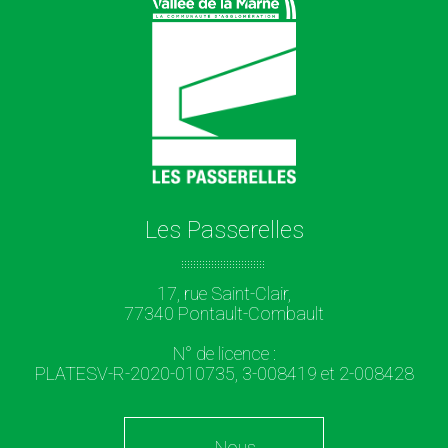
Les Passerelles
17, rue Saint-Clair,
77340 Pontault-Combault
N° de licence :
PLATESV-R-2020-010735, 3-008419 et 2-008428
Nous