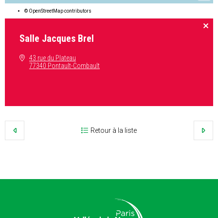
©
OpenStreetMap
contributors
Salle Jacques Brel
43 rue du Plateau
77340 Pontault-Combault
Retour à la liste