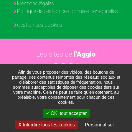
Mentions légales
Politique de gestion des données personnelles
Gestion des cookies
Les sites de
l'Agglo
Afin de vous proposer des vidéos, des boutons de
Paris - Vallée de la Marne
partage, des contenus remontés des réseaux sociaux et
d'élaborer des statistiques de fréquentation, nous
Les médiathèques
sommes susceptibles de déposer des cookies tiers sur
votre machine. Cela ne peut se faire qu'en obtenant, au
Les conservatoires
préalable, votre consentement pour chacun de ces
cookies.
Le Nautil
OK, tout accepter
Le Développement économique
Interdire tous les cookies
Personnaliser