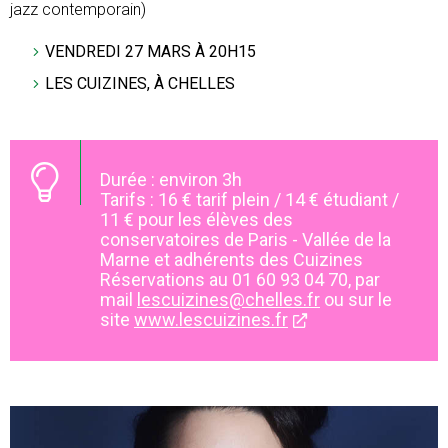
jazz contemporain)
VENDREDI 27 MARS À 20H15
LES CUIZINES, À CHELLES
Durée : environ 3h
Tarifs : 16 € tarif plein / 14 € étudiant /
11 € pour les élèves des
conservatoires de Paris - Vallée de la
Marne et adhérents des Cuizines
Réservations au 01 60 93 04 70, par
mail
lescuizines@chelles.fr
ou sur le
site
www.lescuizines.fr