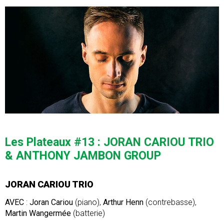
Les Plateaux #13 : JORAN CARIOU TRIO
& ANTHONY JAMBON GROUP
JORAN CARIOU TRIO
AVEC
:
Joran Cariou
(piano),
Arthur Henn
(contrebasse),
Martin Wangermée
(batterie)