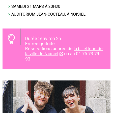
SAMEDI 21 MARS À 20H30
AUDITORIUM JEAN-COCTEAU, À NOISIEL
Durée : environ 2h
Entrée gratuite
Réservations auprès de
la billetterie de
la ville de Noisiel
ou au 01 75 73 79
93