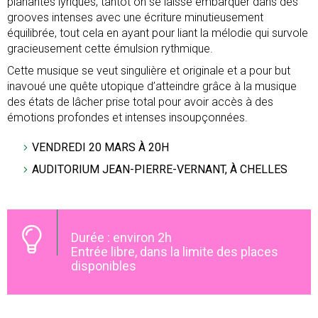
planantes lyriques, tantôt on se laisse embarquer dans des
grooves intenses avec une écriture minutieusement
équilibrée, tout cela en ayant pour liant la mélodie qui survole
gracieusement cette émulsion rythmique.
Cette musique se veut singulière et originale et a pour but
inavoué une quête utopique d’atteindre grâce à la musique
des états de lâcher prise total pour avoir accès à des
émotions profondes et intenses insoupçonnées.
VENDREDI 20 MARS À 20H
AUDITORIUM JEAN-PIERRE-VERNANT, À CHELLES
Durée : environ 2h
Entrée libre, dans la limite des places
disponibles