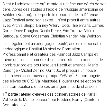
C’est à l’adolescence qu’il monte sur scène aux côtés de son
père. Après des études à l’école de musique américaine de
Berklee (Boston), il remporte le concours de La Défense
Jazz Festival avec son sextet. Il s’est produit entre autres
avec Archie Shepp, Barney Wilen, Toots Thielemans, James
Carter, Dave Douglas, Danilo Perez, Eric Truffaz, Arturo
Sandoval, Steve Grossman, Christian Vander, Mal Waldron.
Il est également un pédagogue réputé, ancien responsable
pédagogique à l’Institut Musical de Formation
Professionnelle et créateur des Paimpol Jazz Camps et
mène de front sa carrière d’instrumentiste et la conduite de
nombreux projets pour lesquels il écrit et arrange : Mario
Canonge - Michel Zenino, Quint’Up, et prépare un nouvel
album avec son nouveau groupe ZeWoAÏ. En compagnie
des élèves du CRD Val Maubuée, il jouera une sélection de
ses compositions et de ses arrangements de chansons.
re
1
partie :
atelier d’élèves des conservatoires de Paris -
Vallée de la Marne, encadré par Frédéric Borey (Quintet «
Contrafacts »)