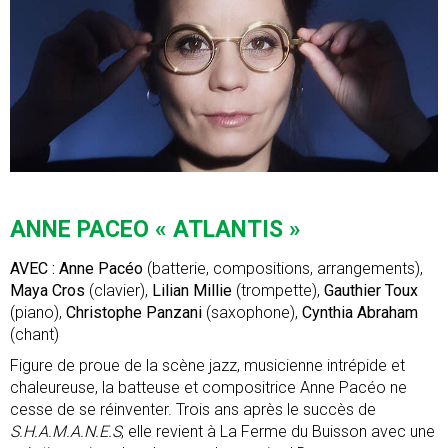
ANNE PACEO « ATLANTIS »
AVEC : Anne Pacéo
(batterie, compositions, arrangements),
Maya Cros
(clavier),
Lilian Millie
(trompette),
Gauthier Toux
(piano),
Christophe Panzani
(saxophone),
Cynthia Abraham
(chant)
Figure de proue de la scène jazz, musicienne intrépide et
chaleureuse, la batteuse et compositrice Anne Pacéo ne
cesse de se réinventer. Trois ans après le succès de
S.H.A.M.A.N.E.S
, elle revient à La Ferme du Buisson avec une