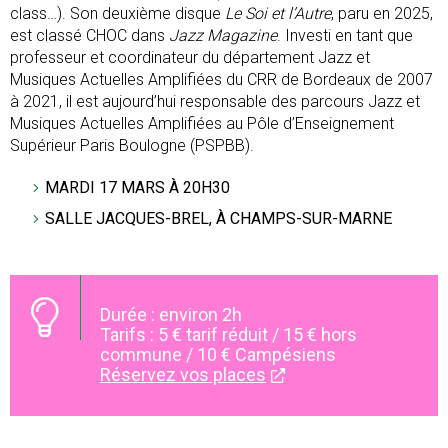
class…). Son deuxième disque
Le Soi et l’Autre
, paru en 2025,
est classé CHOC dans
Jazz Magazine
. Investi en tant que
professeur et coordinateur du département Jazz et
Musiques Actuelles Amplifiées du CRR de Bordeaux de 2007
à 2021, il est aujourd’hui responsable des parcours Jazz et
Musiques Actuelles Amplifiées au Pôle d’Enseignement
Supérieur Paris Boulogne (PSPBB).
MARDI 17 MARS À 20H30
SALLE JACQUES-BREL, À CHAMPS-SUR-MARNE
Durée : environ 2h
Tarifs : 5 € tarif réduit / 15 € hors
commune / 10 € Campésiens
Réservez vos places