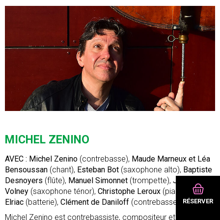
MICHEL ZENINO
AVEC : Michel Zenino
(contrebasse),
Maude Marneux et Léa
Bensoussan
(chant),
Esteban Bot
(saxophone alto),
Baptiste
Desnoyers
(flûte),
Manuel Simonnet
(trompette),
Jérémy
Volney
(saxophone ténor),
Christophe Leroux
(piano),
Asaël
Elriac
(batterie),
Clément de Daniloff
(contrebasse)
RÉSERVER
Michel Zenino est contrebassiste, compositeur et arrangeur.