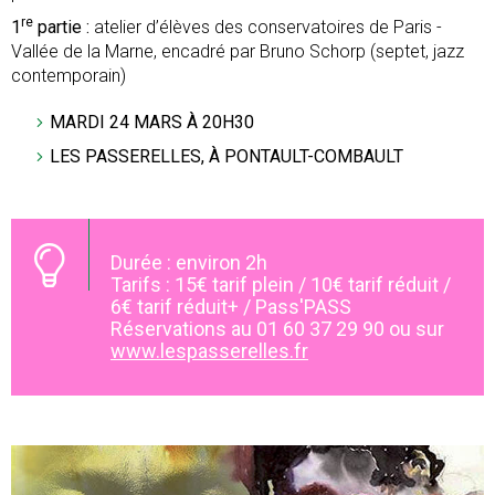
re
1
partie :
atelier d’élèves des conservatoires de Paris -
Vallée de la Marne, encadré par Bruno Schorp (septet, jazz
contemporain)
MARDI 24 MARS À 20H30
LES PASSERELLES, À PONTAULT-COMBAULT
Durée : environ 2h
Tarifs : 15€ tarif plein / 10€ tarif réduit /
6€ tarif réduit+ / Pass'PASS
Réservations au 01 60 37 29 90 ou sur
www.lespasserelles.fr