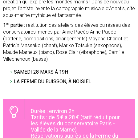
création qui explore les mondes marins ! Dans ce nouveau
projet, l’artiste invente la cartographie musicale d’Atlantis, cité
sous-marine mythique et fantasmée.
re
1
partie :
restitution des ateliers des élèves du réseau des
conservatoires, menés par Anne Pacéo Anne Pacéo
(batterie, compositions, arrangements) Mayane Charlot et
Patricia Massako (chant), Mariko Totsuka (saxophone),
Maude Marneux (piano), Rose Clair (vibraphone), Camille
Villechenoux (basse)
SAMEDI 28 MARS À 19H
LA FERME DU BUISSON, À NOISIEL
Durée : environ 2h
Tarifs : de 5 € à 28 € (tarif réduit pour
les élèves du conservatoire Paris -
Vallée de la Marne)
Réservations auprès de la Ferme du