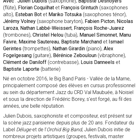
Avec
:
Julien Dubois
(saxophone),
Baptiste Desnoyers
(flûte),
Florian Coquilhat
et
François Grintuch
(saxophones
alto),
Esteban Bot
et
Mariko Totsuka
(saxophones ténor),
Jérémy Volney
(saxophone baryton),
Fabien Picton
,
Nicolas
Laroza
,
Nathan Labbé-Weissert
,
François Roche-Juarez
(trombones),
Christel Helou
(tuba),
Manuel Simonnet
,
Manu
Faivre
,
Maxime Sautereau
,
Baptiste Marchand
et
Ismael
Gerintes
(trompettes),
Nathan Girardin
(piano),
Alex
Fogelgesang
(guitare),
Bérénice Zebouloun
(vibraphone),
Clément de Daniloff
(contrebasse),
Louis Danneels
et
Baptiste Laporte
(batterie)
Né en octobre 2016, le Big Band Paris - Vallée de la Marne,
principalement composé des élèves en cursus professionnel
au sein du département Jazz du CRD Val Maubuée, à Noisiel
et sous la direction de Frédéric Borey, s'est forgé, au fil des
années, une belle réputation.
Julien Dubois, saxophoniste et compositeur, est présent sur
la scène jazz parisienne depuis plus de 20 ans. Fondateur du
Label
Déluge
et de l’
Orchid Big Band
, Julien Dubois initie de
nombreux projets artistiques (groupes, festivals, master