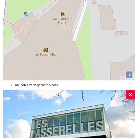
i
©
OpenStreetMap
contributors