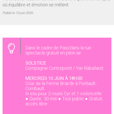
où équilibre et émotion se mêlent.
Publié le
10 juin 2026
Dans le cadre de Pass'dans la rue :
spectacle gratuit en plein air
SOLSTICE
Compagnie Contrepoint / Yan Raballand
MERCREDI 10 JUIN À 18H30
Cour de la Ferme Briarde à Pontault-
Combault
In situ pour 2 roues Cyr et 1 violoncelle
● Durée : 30 min ● Tout public ● Gratuit,
accès libre