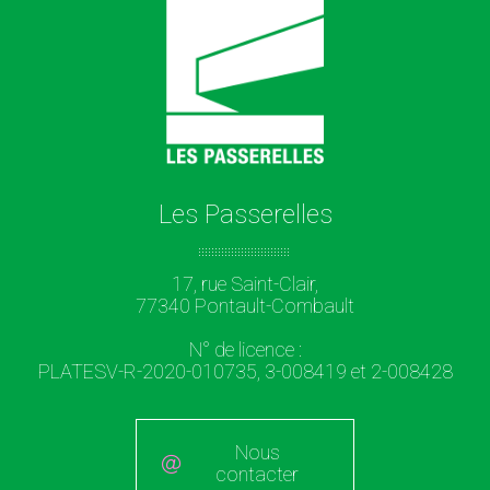
Les Passerelles
17, rue Saint-Clair,
77340 Pontault-Combault
N° de licence :
PLATESV-R-2020-010735, 3-008419 et 2-008428
Nous
contacter