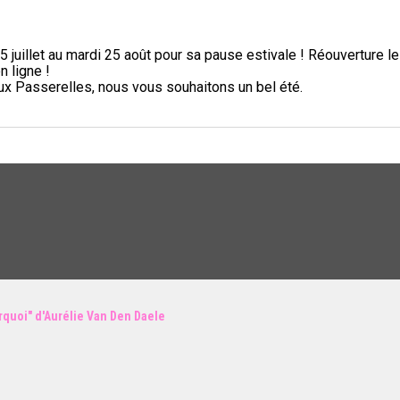
5 juillet au mardi 25 août pour sa pause estivale ! Réouverture l
n ligne !
aux Passerelles, nous vous souhaitons un bel été.
urquoi" d'Aurélie Van Den Daele