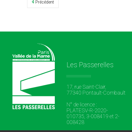
Précédent
Les Passerelles
17, rue Saint-Clair,
77340 Pontault-Combault
N° de licence :
PLATESV-R-2020-
010735, 3-008419 et 2-
008428