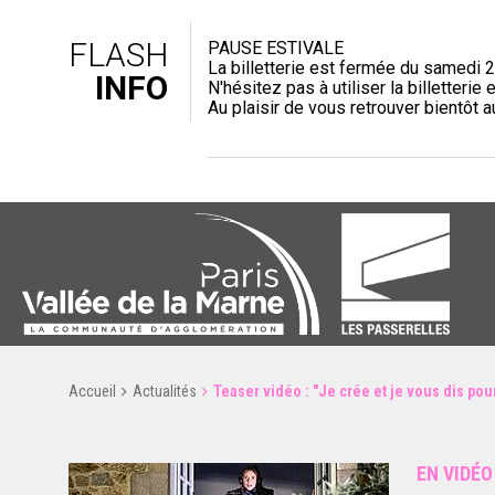
FLASH
PAUSE ESTIVALE
La billetterie est fermée du samedi 2
INFO
N'hésitez pas à utiliser la billetterie e
Au plaisir de vous retrouver bientôt 
Accueil
Actualités
Teaser vidéo : "Je crée et je vous dis po
EN VIDÉO