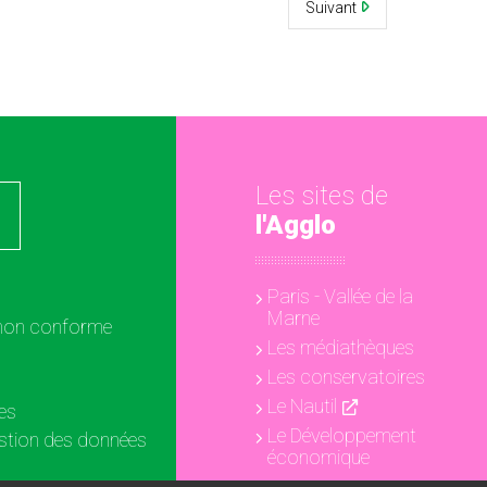
Suivant
Les sites de
l'Agglo
Paris - Vallée de la
Marne
: non conforme
Les médiathèques
Les conservatoires
Le Nautil
es
Le Développement
estion des données
économique