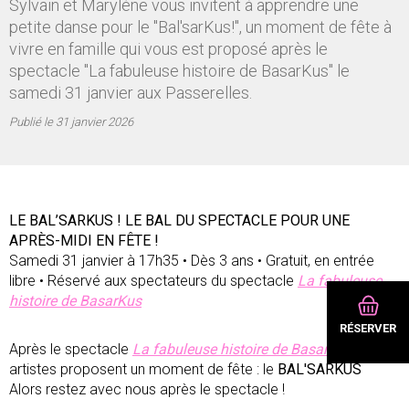
Sylvain et Marylène vous invitent à apprendre une
petite danse pour le "Bal'sarKus!", un moment de fête à
vivre en famille qui vous est proposé après le
spectacle "La fabuleuse histoire de BasarKus" le
samedi 31 janvier aux Passerelles.
Publié le
31 janvier 2026
LE BAL’SARKUS ! LE BAL DU SPECTACLE POUR UNE
APRÈS-MIDI EN FÊTE !
Samedi 31 janvier à 17h35 • Dès 3 ans • Gratuit, en entrée
libre • Réservé aux spectateurs du spectacle
La fabuleuse
histoire de BasarKus
RÉSERVER
Après le spectacle
La fabuleuse histoire de BasarKus
, les
artistes proposent un moment de fête : le
BAL'SARKUS
Alors restez avec nous après le spectacle !