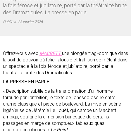
la fois féroce et jubilatoire, porté par la théâtralité brute
des Dramaticules. La presse en parle...
Publié le
23 janvier 2026
Offrez-vous avec
MACBETT
une plongée tragi-comique dans
la soif de pouvoir où folie, jalousie et trahison se mêlent dans
un spectacle à la fois féroce et jubilatoire, porté par la
théâtralité brute des Dramaticules.
LA PRESSE EN PARLE
« Description subtile de la transformation d'un homme
taraudé par l'ambition, le texte de Ionesco oscille entre
drame classique et pièce de boulevard. La mise en scène
ingénieuse de Jérémie Le Louët, qui campe un Macbett
ambigu, souligne la dimension burlesque de certains
passages en marge de somptueux tableaux quasi
cinématographiques. »
Le Point