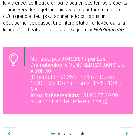
la violence. Le théâtre en parle peu en ces temps présents,
tourné vers des sujets intimistes ou sociétaux, rien de tel
qu’un grand auteur pour sonner le tocsin sous un
déguisement cocasse. Une interprétation enlevée dans la
lignée d’un théâtre populaire et exigeant. »
Hotellotheatre
Ne ratez pas
MACBETT
par Les
Dramaticules le VENDREDI 23 JANVIER
À 20H30
(Re)création 2025 \ Théâtre • Durée :
1h30 • Dès 10 ans • Tarifs : 15 € / 10 € /
6 €
Infos & réservations :
01 60 37 29 90
ou
sur notre billetterie en ligne
Retour à la liste