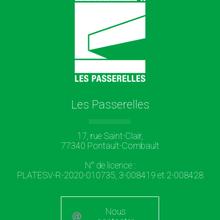
Les Passerelles
17, rue Saint-Clair,
77340 Pontault-Combault
N° de licence :
PLATESV-R-2020-010735, 3-008419 et 2-008428
Nous