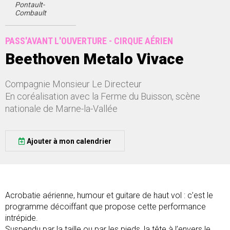
Pontault-
Combault
PASS'AVANT L'OUVERTURE - CIRQUE AÉRIEN
Beethoven Metalo Vivace
Compagnie Monsieur Le Directeur
En coréalisation avec la Ferme du Buisson, scène
nationale de Marne-la-Vallée
Ajouter à mon calendrier
Acrobatie aérienne, humour et guitare de haut vol : c’est le
programme décoiffant que propose cette performance
intrépide.
Suspendu par la taille ou par les pieds, la tête à l’envers le