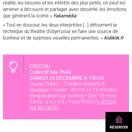
réalité, les besoins et les intérêts des plus petits, on peut les
amener à découvrir et partager avec sincérité, les émotions
que génèrent la scène.»
Yakamédia
« Tout en douceur, les deux interprètes […] détournent la
technique du théâtre d’objet pour en faire une source de
bonheur et de surprises visuelles permanentes. »
Kidiklik.fr
COUCOU
Collectif Ma-Théâ
SAMEDI 20 DÉCEMBRE À 15H30
Jeune Public \ Théâtre d'objets &
Musique • Durée : 30 min (+ 15 minutes
d'exploration sur scène) • Dès 18 mois
Tarifs : 6 € / 4 € / Pass’PASS (
+ d'infos
sur les tarifs
)
RÉSERVER