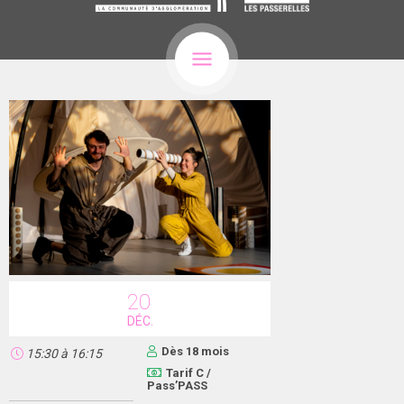
20
DÉC.
Dès 18 mois
15:30
à
16:15
Tarif C /
Pass’PASS