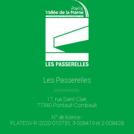
Les Passerelles
17, rue Saint-Clair,
77340 Pontault-Combault
N° de licence :
PLATESV-R-2020-010735, 3-008419 et 2-008428