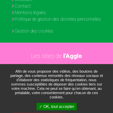
Contact
Mentions légales
Politique de gestion des données personnelles
Gestion des cookies
Les sites de
l'Agglo
Afin de vous proposer des vidéos, des boutons de
Paris - Vallée de la Marne
partage, des contenus remontés des réseaux sociaux et
d'élaborer des statistiques de fréquentation, nous
Les médiathèques
sommes susceptibles de déposer des cookies tiers sur
votre machine. Cela ne peut se faire qu'en obtenant, au
Les conservatoires
préalable, votre consentement pour chacun de ces
cookies.
Le Nautil
OK, tout accepter
Le Développement économique