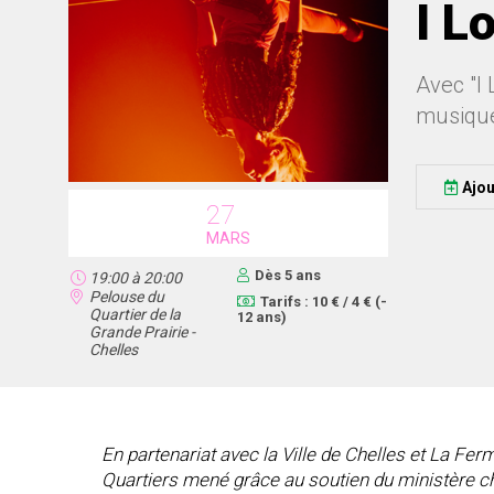
I L
Avec "I 
musique 
Ajou
27
MARS
Dès 5 ans
19:00
à
20:00
Pelouse du
Tarifs : 10 € / 4 € (-
Quartier de la
12 ans)
Grande Prairie -
Chelles
En partenariat avec la Ville de Chelles et La F
Quartiers mené grâce au soutien du ministère cha