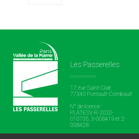
Les Passerelles
17, rue Saint-Clair,
77340 Pontault-Combault
N° de licence :
PLATESV-R-2020-
010735, 3-008419 et 2-
008428