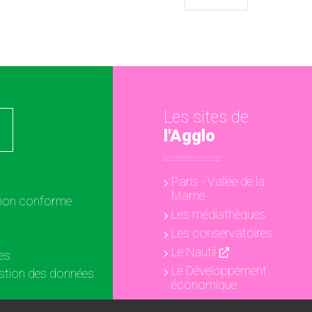
Les sites de
l'Agglo
Paris - Vallée de la
Marne
: non conforme
Les médiathèques
Les conservatoires
Le Nautil
es
Le Développement
estion des données
économique