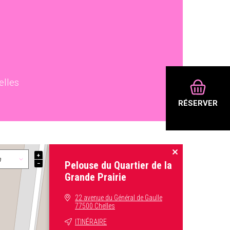
elles
RÉSERVER
+
Pelouse du Quartier de la
−
Grande Prairie
22 avenue du Général de Gaulle
77500 Chelles
ITINÉRAIRE