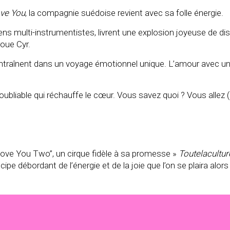
ove You
, la compagnie suédoise revient avec sa folle énergie.
s multi-instrumentistes, livrent une explosion joyeuse de disc
oue Cyr.
entraînent dans un voyage émotionnel unique. L’amour avec u
noubliable qui réchauffe le cœur. Vous savez quoi ? Vous alle
I Love You Two”, un cirque fidèle à sa promesse »
Toutelacultu
ipe débordant de l’énergie et de la joie que l’on se plaira alors