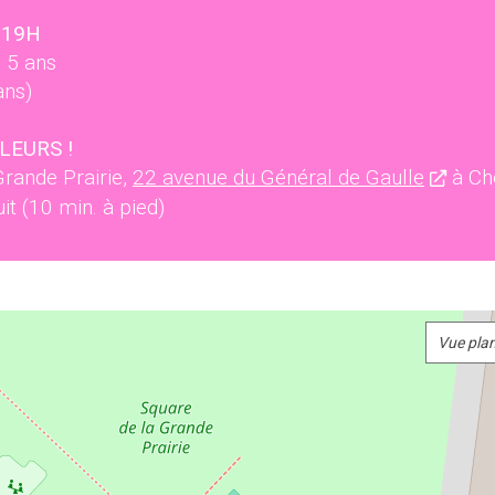
 19H
s 5 ans
ans)
LEURS !
Grande Prairie,
22 avenue du Général de Gaulle
à Ch
it (10 min. à pied)