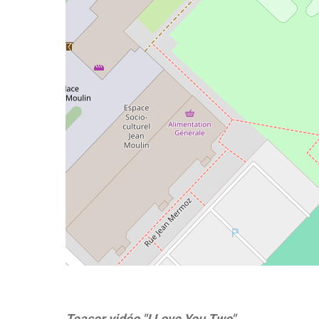
©
OpenStreetMap
contributors
Teaser vidéo "I Love You Two"