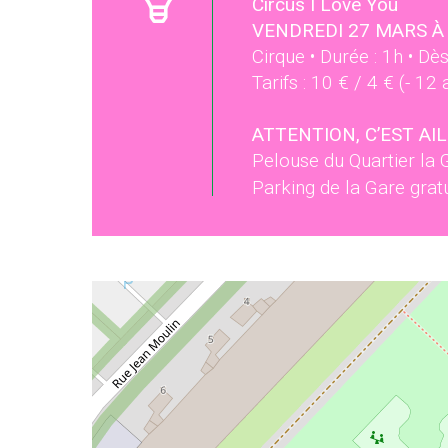
Circus I Love You
VENDREDI 27 MARS À
Cirque • Durée : 1h • Dè
Tarifs : 10 € / 4 € (- 12 
ATTENTION, C’EST AIL
Pelouse du Quartier la 
Parking de la Gare gratu