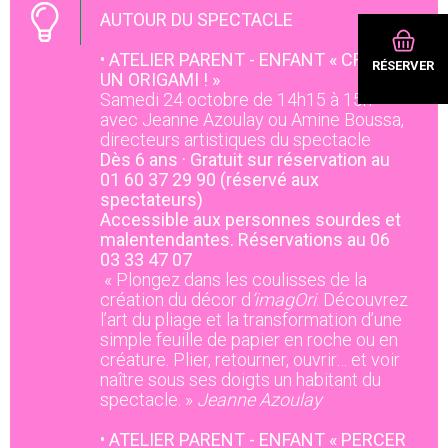
AUTOUR DU SPECTACLE
•
ATELIER PARENT - ENFANT « CRÉER
RÉSERVER
UN ORIGAMI ! »
Samedi 24 octobre de 14h15 à 15h
avec Jeanne Azoulay ou Amine Boussa,
directeurs artistiques du spectacle
Dès 6 ans · Gratuit sur réservation au
01 60 37 29 90 (réservé aux
spectateurs)
Accessible aux personnes sourdes et
malentendantes. Réservations au 06
03 33 47 07
« Plongez dans les coulisses de la
création du décor d
’imagOri
. Découvrez
l’art du pliage et la transformation d’une
simple feuille de papier en roche ou en
créature. Plier, retourner, ouvrir… et voir
naître sous ses doigts un habitant du
spectacle. »
Jeanne Azoulay
•
ATELIER PARENT - ENFANT « PERCER