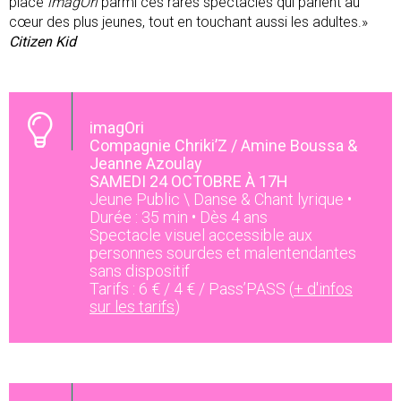
place
imagOri
parmi ces rares spectacles qui parlent au
cœur des plus jeunes, tout en touchant aussi les adultes.»
Citizen Kid
imagOri
Compagnie Chriki’Z / Amine Boussa &
Jeanne Azoulay
SAMEDI 24 OCTOBRE À 17H
Jeune Public \ Danse & Chant lyrique •
Durée : 35 min • Dès 4 ans
Spectacle visuel accessible aux
personnes sourdes et malentendantes
sans dispositif
Tarifs : 6 € / 4 € / Pass’PASS (
+ d'infos
sur les tarifs
)