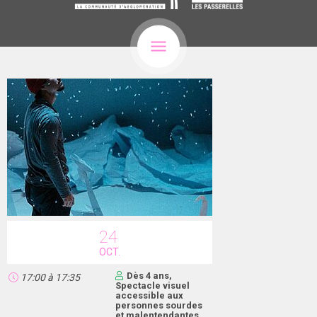
24
OCT.
Dès 4 ans,
17:00
à
17:35
Spectacle visuel
accessible aux
personnes sourdes
et malentendantes