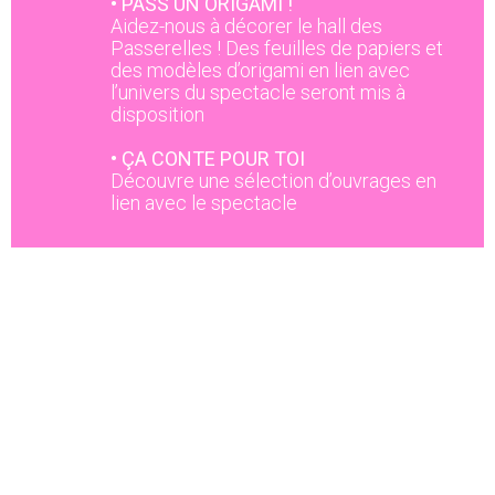
• PASS'UN ORIGAMI !
Aidez-nous à décorer le hall des
Passerelles ! Des feuilles de papiers et
des modèles d’origami en lien avec
l’univers du spectacle seront mis à
disposition
• ÇA CONTE POUR TOI
Découvre une sélection d’ouvrages en
lien avec le spectacle