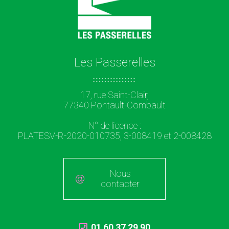
Les Passerelles
17, rue Saint-Clair,
77340 Pontault-Combault
N° de licence :
PLATESV-R-2020-010735, 3-008419 et 2-008428
Nous
contacter
01 60 37 29 90