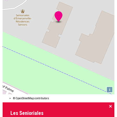
i
©
OpenStreetMap
contributors
Les Senioriales