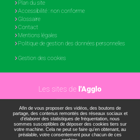
Plan du site
Accessibilité : non conforme
Glossaire
Contact
Mentions légales
Politique de gestion des données personnelles
Gestion des cookies
Les sites de
l'Agglo
Afin de vous proposer des vidéos, des boutons de
Paris - Vallée de la Marne
partage, des contenus remontés des réseaux sociaux et
d'élaborer des statistiques de fréquentation, nous
Les médiathèques
sommes susceptibles de déposer des cookies tiers sur
votre machine. Cela ne peut se faire qu'en obtenant, au
Les conservatoires
préalable, votre consentement pour chacun de ces
cookies.