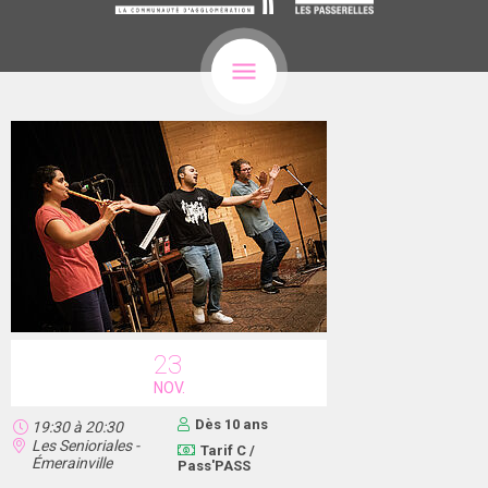
23
NOV.
Dès 10 ans
19:30
à
20:30
Les Senioriales -
Tarif C /
Émerainville
Pass'PASS