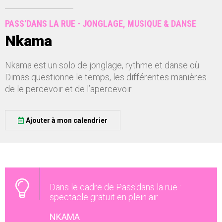
PASS'DANS LA RUE - JONGLAGE, MUSIQUE & DANSE
Nkama
Nkama est un solo de jonglage, rythme et danse où
Dimas questionne le temps, les différentes manières
de le percevoir et de l’apercevoir.
Ajouter à mon calendrier
Dans le cadre de Pass'dans la rue :
spectacle gratuit en plein air
NKAMA