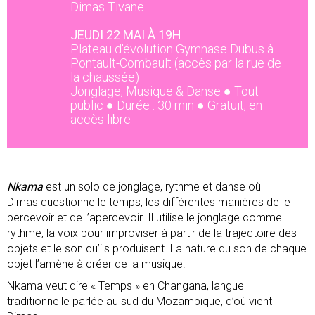
Dimas Tivane
JEUDI 22 MAI À 19H
Plateau d'évolution Gymnase Dubus à
Pontault-Combault (accès par la rue de
la chaussée)
Jonglage, Musique & Danse ● Tout
public ● Durée : 30 min ● Gratuit, en
accès libre
Nkama
est un solo de jonglage, rythme et danse où
Dimas questionne le temps, les différentes manières de le
percevoir et de l’apercevoir. Il utilise le jonglage comme
rythme, la voix pour improviser à partir de la trajectoire des
objets et le son qu’ils produisent. La nature du son de chaque
objet l’amène à créer de la musique.
Nkama veut dire « Temps » en Changana, langue
traditionnelle parlée au sud du Mozambique, d’où vient