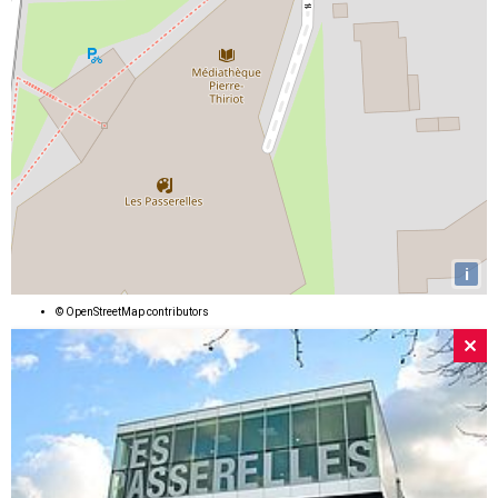
i
©
OpenStreetMap
contributors