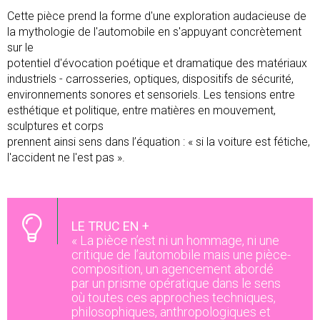
Cette pièce prend la forme d'une exploration audacieuse de
la mythologie de l'automobile en s'appuyant concrètement
sur le
potentiel d'évocation poétique et dramatique des matériaux
industriels - carrosseries, optiques, dispositifs de sécurité,
environnements sonores et sensoriels. Les tensions entre
esthétique et politique, entre matières en mouvement,
sculptures et corps
prennent ainsi sens dans l’équation : « si la voiture est fétiche,
l'accident ne l'est pas ».
LE TRUC EN +
« La pièce n’est ni un hommage, ni une
critique de l’automobile mais une pièce-
composition, un agencement abordé
par un prisme opératique dans le sens
où toutes ces approches techniques,
philosophiques, anthropologiques et