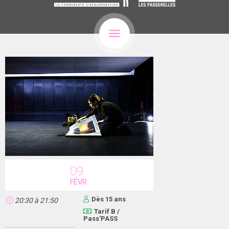
09
FÉVR.
Dès 15 ans
20:30
à
21:50
Tarif B /
Pass'PASS