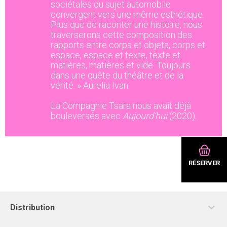
sociétales du sujet automobile
convergent vers une même esthétique.
Plus que de raconter une histoire, nous
traverserons cette composition des
rapports entre corps et objets, corps et
espace, espace et texte, texte et
matières, matières et vide. Toujours
dans une quête du théâtre et de la
vérité. » Aurelia Ivan.
La Compagnie Tsara nous avait déjà
bouleversés avec
Aujourd’hui
(2020).
RÉSERVER
Distribution