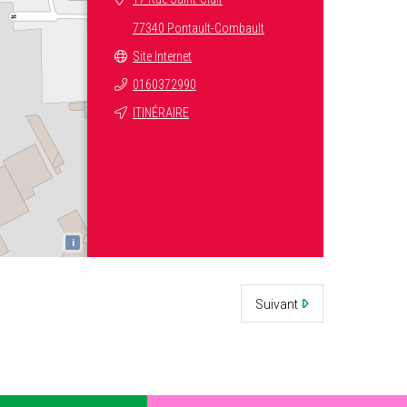
77340 Pontault-Combault
Site Internet
0160372990
ITINÉRAIRE
i
Suivant