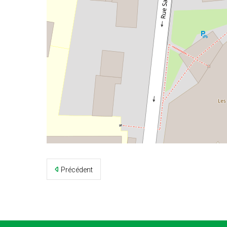
©
OpenStreetMap
contributors
Précédent