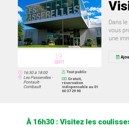
Vis
Dans le
vous pr
une imm
19
Ajou
SEPT.
Tout public
16:30
à
18:00
Les Passerelles -
Gratuit,
Pontault-
réservation
Combault
indispensable au 01
60 37 29 90
À 16h30 : Visitez les couliss