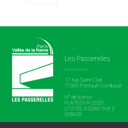
Les Passerelles
17, rue Saint-Clair,
77340 Pontault-Combault
N° de licence :
PLATESV-R-2020-
010735, 3-008419 et 2-
008428