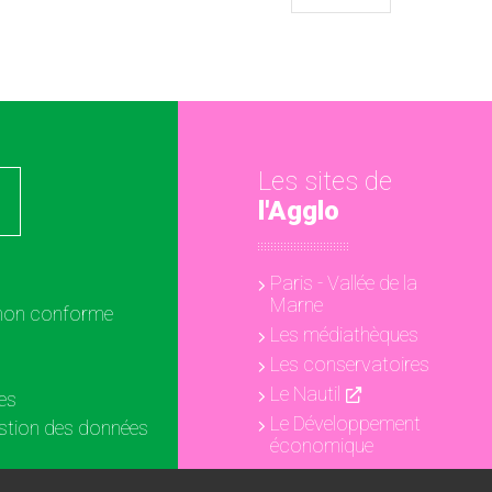
Les sites de
l'Agglo
Paris - Vallée de la
Marne
: non conforme
Les médiathèques
Les conservatoires
Le Nautil
es
Le Développement
estion des données
économique