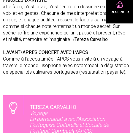
PAROLES D'ARTISTE
« Le fado, c’est la vie, c’est l’émotion dessinée en notes, en
RÉSERVER
voix et en gestes. Chacune de mes interprétations est
unique, et chaque auditeur ressent le fado à sa manière,
comme si chaque note renfermait un monde secret. Sur
scène, j’offre une expérience qui unit passé et présent, rêve
et réalité, mémoire et imaginaire. »
Tereza Carvalho
L’AVANT/APRÈS CONCERT AVEC L’APCS
Comme à l’accoutumée, l’APCS vous invite à un voyage à
travers le monde lusophone avec notamment la dégustation
de spécialités culinaires portugaises (restauration payante).
TEREZA CARVALHO
Voyage
En partenariat avec l'Association
Portugaise Culturelle et Sociale de
Pontault-Combault (APCS)