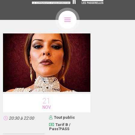
21
NOV.
Tout public
20:30
à
22:00
Tarif B /
Pass’PASS