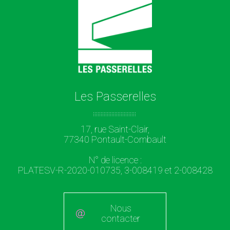
Les Passerelles
17, rue Saint-Clair,
77340 Pontault-Combault
N° de licence :
PLATESV-R-2020-010735, 3-008419 et 2-008428
Nous
contacter