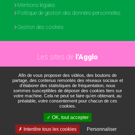
Mentions légales
Politique de gestion des données personnelles
Gestion des cookies
Les sites de
l'Agglo
Afin de vous proposer des vidéos, des boutons de
Paris - Vallée de la Marne
partage, des contenus remontés des réseaux sociaux et
d'élaborer des statistiques de fréquentation, nous
Les médiathèques
sommes susceptibles de déposer des cookies tiers sur
votre machine. Cela ne peut se faire qu'en obtenant, au
Les conservatoires
préalable, votre consentement pour chacun de ces
cookies.
Le Nautil
OK, tout accepter
Le Développement économique
Interdire tous les cookies
Personnaliser