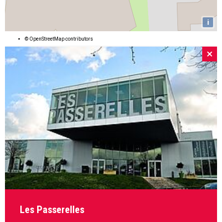
i
©
OpenStreetMap
contributors
Les Passerelles