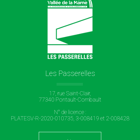
Les Passerelles
17, rue Saint-Clair,
77340 Pontault-Combault
N° de licence :
PLATESV-R-2020-010735, 3-008419 et 2-008428