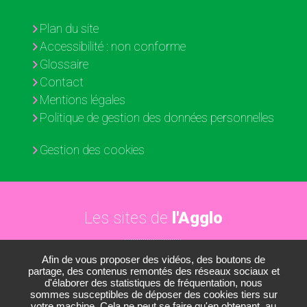
Plan du site
Accessibilité : non conforme
Glossaire
Contact
Mentions légales
Politique de gestion des données personnelles
Gestion des cookies
Les sites de
l'Agglo
Afin de vous proposer des vidéos, des boutons de
Paris - Vallée de la Marne
partage, des contenus remontés des réseaux sociaux et
d'élaborer des statistiques de fréquentation, nous
Les médiathèques
sommes susceptibles de déposer des cookies tiers sur
votre machine. Cela ne peut se faire qu'en obtenant, au