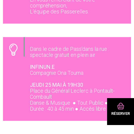
compréhension,
L'équipe des Passerelles.
Dans le cadre de Pass'dans la rue :
spectacle gratuit en plein air
INFINUN.E
Compagnie Ona Tourna
JEUDI 25 MAI À 19H30
Place du Général Leclerc à Pontault-
Combault
Danse & Musique ● Tout Public ●
Durée : 40 à 45 min ● Accès libre
RÉSERVER