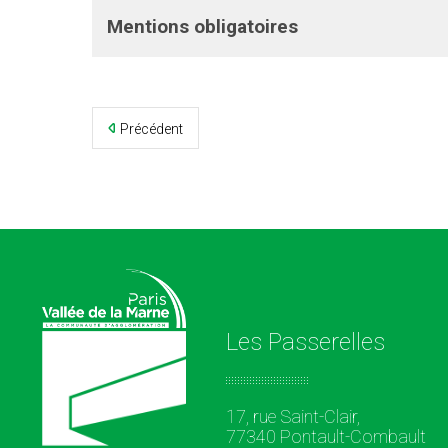
Mentions obligatoires
Précédent
Les Passerelles
17, rue Saint-Clair,
77340 Pontault-Combault