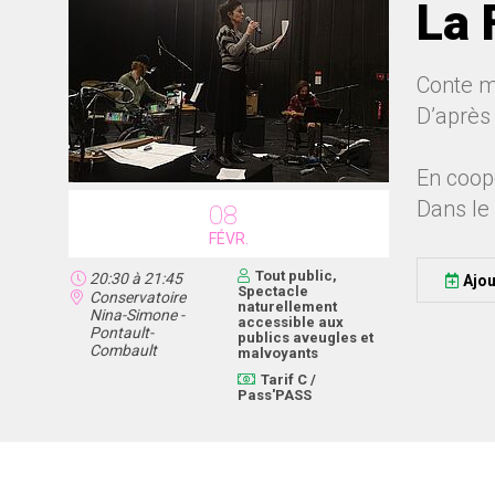
La 
Conte m
D’après
En coop
Dans le
08
FÉVR.
Tout public,
20:30
à
21:45
Ajou
Spectacle
Conservatoire
naturellement
Nina-Simone -
accessible aux
Pontault-
publics aveugles et
Combault
malvoyants
Tarif C /
Pass'PASS