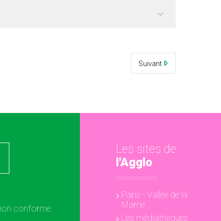
Suivant
Les sites de
l'Agglo
Paris - Vallée de la
Marne
: non conforme
Les médiathèques