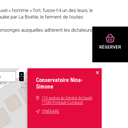
vel « homme » fort, fusse-t-il un des leurs, le
mulée par La Boétie, le ferment de toutes
ensonges auxquelles adhèrent les dictateurs et
RÉSERVER
+
Conservatoire Nina-
−
Simone
110 avenue du Général de Gaulle
77340 Pontault-Combault
ITINÉRAIRE