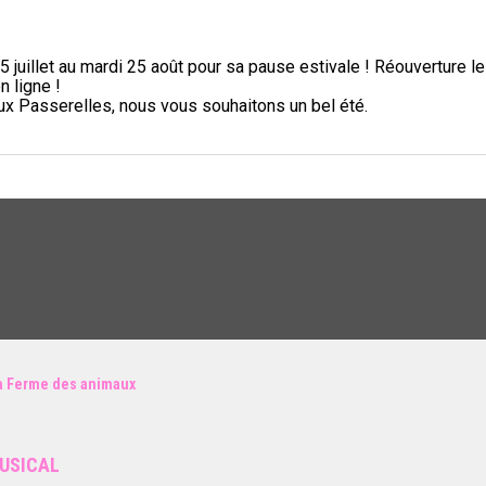
5 juillet au mardi 25 août pour sa pause estivale ! Réouverture l
n ligne !
aux Passerelles, nous vous souhaitons un bel été.
a Ferme des animaux
USICAL