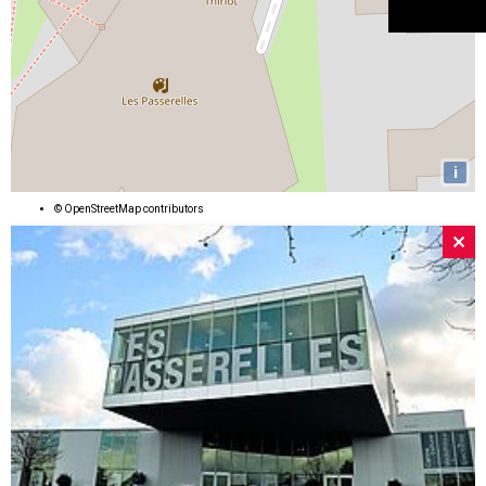
i
©
OpenStreetMap
contributors