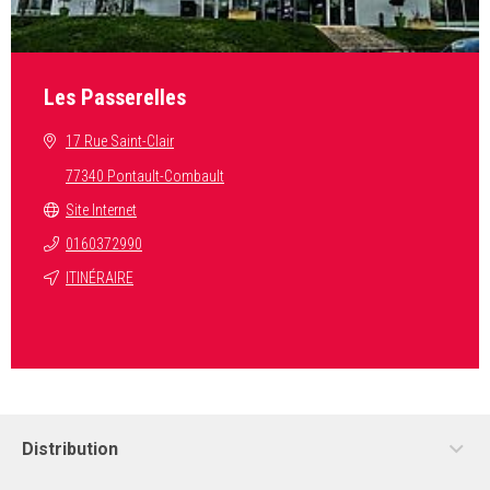
Les Passerelles
17 Rue Saint-Clair
77340 Pontault-Combault
Site Internet
0160372990
ITINÉRAIRE
Distribution